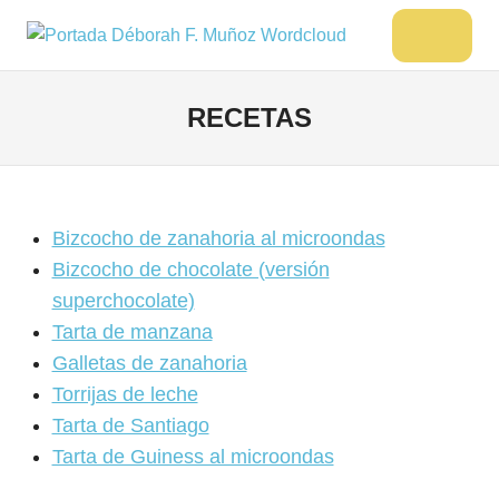
Saltar
al
DÉBORAH
Menu
Escritora
contenido
🌟
F.
Libros,
RECETAS
MUÑOZ
cultura,
viajes
y
más
Bizcocho de zanahoria al microondas
Bizcocho de chocolate (versión
superchocolate)
Tarta de manzana
Galletas de zanahoria
Torrijas de leche
Tarta de Santiago
Tarta de Guiness al microondas