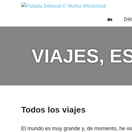
Saltar
DÉBO
al
Escritora
🌟
contenido
F.
🏡
Déb
Libros,
MUÑO
cultura,
viajes
y
VIAJES, 
más
Todos los viajes
El mundo es muy grande y, de momento, he via