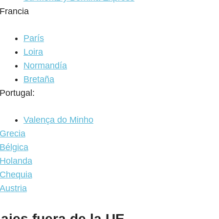
Francia
París
Loira
Normandía
Bretaña
Portugal:
Valença do Minho
Grecia
Bélgica
Holanda
Chequia
Austria
iajes fuera de la UE