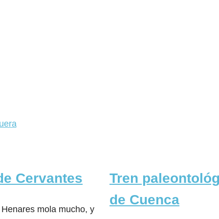
quera
de Cervantes
Tren paleontoló
de Cuenca
e Henares mola mucho, y