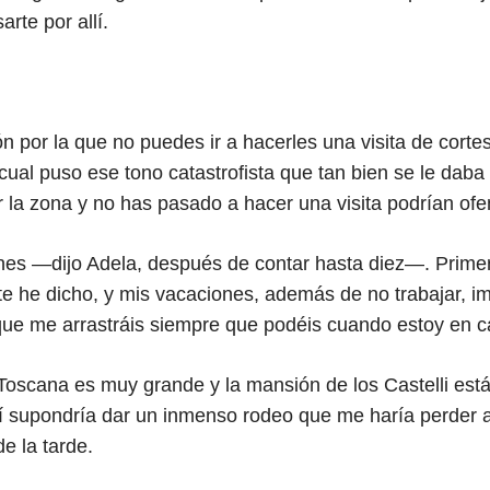
rte por allí.
por la que no puedes ir a hacerles una visita de corte
 cual puso ese tono catastrofista que tan bien se le daba
 la zona y no has pasado a hacer una visita podrían ofe
nes —dijo Adela, después de contar hasta diez—. Primer
e he dicho, y mis vacaciones, además de no trabajar, imp
s que me arrastráis siempre que podéis cuando estoy en c
oscana es muy grande y la mansión de los Castelli está
llí supondría dar un inmenso rodeo que me haría perder 
e la tarde.