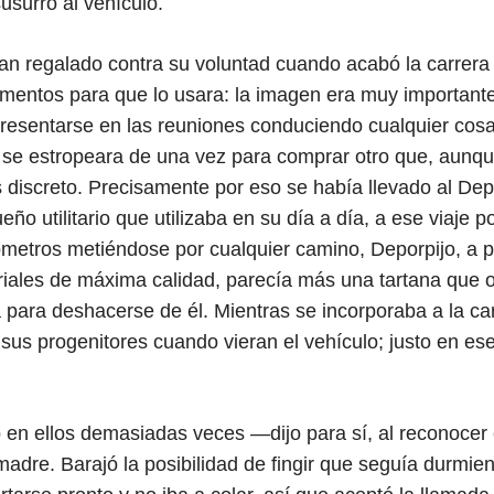
usurró al vehículo.
an regalado contra su voluntad cuando acabó la carrera 
umentos para que lo usara: la imagen era muy importante
resentarse en las reuniones conduciendo cualquier cos
se estropeara de una vez para comprar otro que, aunqu
 discreto. Precisamente por eso se había llevado al Depo
ño utilitario que utilizaba en su día a día, a ese viaje
lómetros metiéndose por cualquier camino, Deporpijo, a p
riales de máxima calidad, parecía más una tartana que ot
a para deshacerse de él. Mientras se incorporaba a la ca
e sus progenitores cuando vieran el vehículo; justo en 
n ellos demasiadas veces —dijo para sí, al reconocer 
madre. Barajó la posibilidad de fingir que seguía durmie