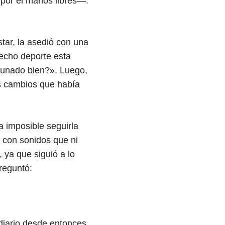
 por el manos libres—:
tar, la asedió con una
echo deporte esta
yunado bien?». Luego,
os cambios que había
 imposible seguirla
r con sonidos que ni
 ya que siguió a lo
reguntó:
diario desde entonces