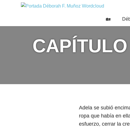
Saltar
DÉBO
al
Escritora
🌟
contenido
F.
🏡
Déb
Libros,
MUÑO
cultura,
viajes
CAPÍTULO
y
más
Adela se subió encima
ropa que había en ell
esfuerzo, cerrar la cr