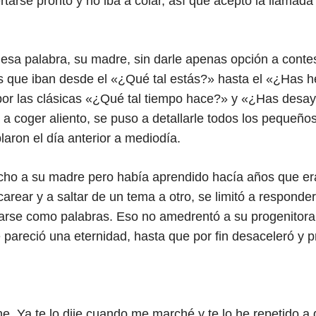
tarse pronto y no iba a colar, así que aceptó la llamada
sa palabra, su madre, sin darle apenas opción a contes
 que iban desde el «¿Qué tal estás?» hasta el «¿Has h
r las clásicas «¿Qué tal tiempo hace?» y «¿Has desa
a a coger aliento, se puso a detallarle todos los pequeñ
aron el día anterior a mediodía.
cho a su madre pero había aprendido hacía años que era
arear y a saltar de un tema a otro, se limitó a responde
icarse como palabras. Eso no amedrentó a su progenitora,
 pareció una eternidad, hasta que por fin desaceleró y p
 Ya te lo dije cuando me marché y te lo he repetido a 