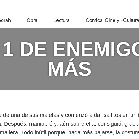
RAH
orah
Obra
Lectura
Cómics, Cine y +Cultur
Z
 1 DE ENEMIG
MÁS
 de una de sus maletas y comenzó a dar saltitos en un i
a. Después, maniobró y, aún sobre ella, consiguió, graci
emallera. Todo inútil porque, nada más bajarse, la costur