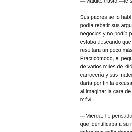
—Maldito trasto —le s
Sus padres se lo habí
podía rebatir sus arg
negocios y no podía p
estaba deseando que 
resultara un poco más
Practicómodo, el peque
de varios miles de ki
carrocería y sus mate
daría por fin la excus
al imaginar la cara d
móvil.
—Mierda, he pensado e
que identificaba a su 