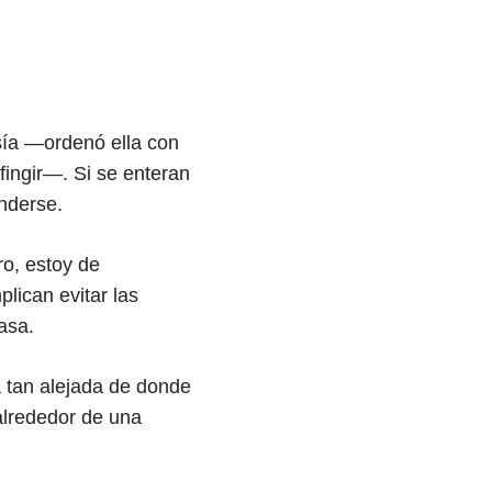
sía —ordenó ella con
 fingir—. Si se enteran
nderse.
o, estoy de
lican evitar las
asa.
 tan alejada de donde
alrededor de una