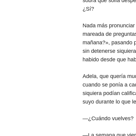
sobra que solía desper
¿Sí?
Nada más pronunciar e
mareada de preguntas
mañana?», pasando po
sin detenerse siquier
habido desde que habl
Adela, que quería mu
cuando se ponía a cac
siquiera podían calif
suyo durante lo que le
—¿Cuándo vuelves?
—La semana que viene.