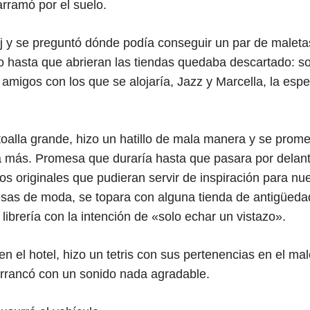
rramó por el suelo.
oj y se preguntó dónde podía conseguir un par de maletas
 hasta que abrieran las tiendas quedaba descartado: s
 amigos con los que se alojaría, Jazz y Marcella, la esp
toalla grande, hizo un hatillo de mala manera y se prom
 más. Promesa que duraría hasta que pasara por delant
los originales que pudieran servir de inspiración para n
sas de moda, se topara con alguna tienda de antigüeda
 librería con la intención de «solo echar un vistazo».
n el hotel, hizo un tetris con sus pertenencias en el mal
arrancó con un sonido nada agradable.