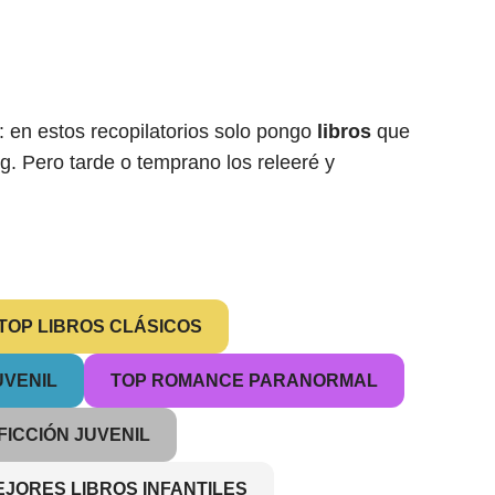
 en estos recopilatorios solo pongo
libros
que
og. Pero tarde o temprano los releeré y
TOP LIBROS CLÁSICOS
UVENIL
TOP ROMANCE PARANORMAL
FICCIÓN JUVENIL
EJORES LIBROS INFANTILES