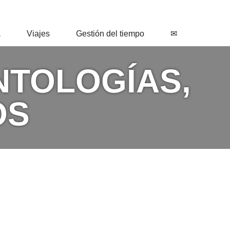
a
Viajes
Gestión del tiempo
✉
NTOLOGÍAS,
OS