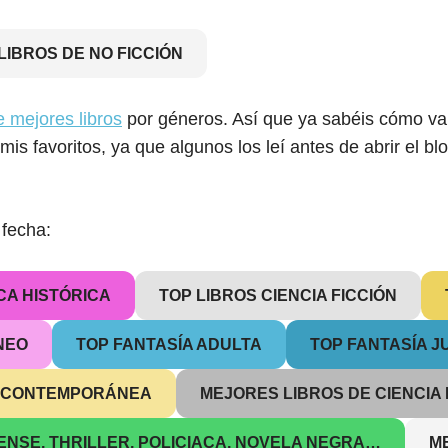
LIBROS DE NO FICCIÓN
e mejores libros
por géneros. Así que ya sabéis cómo va:
is favoritos, ya que algunos los leí antes de abrir el bl
 fecha:
CA HISTÓRICA
TOP LIBROS CIENCIA FICCIÓN
NEO
TOP FANTASÍA ADULTA
TOP FANTASÍA J
A CONTEMPORÁNEA
MEJORES LIBROS DE CIENCIA 
ENSE, THRILLER, POLICIACA, NOVELA NEGRA…
M