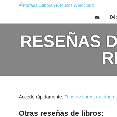
Saltar
DÉBO
al
Escritora
🌟
contenido
F.
🏡
Déb
Libros,
MUÑO
cultura,
viajes
RESEÑAS D
y
más
R
Accede rápidamente:
Tops de libros
,
antologías
Otras reseñas de libros: