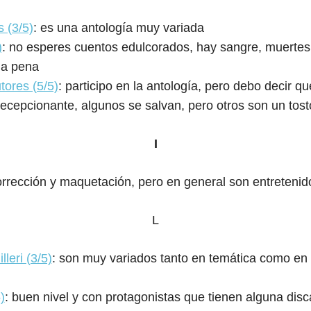
 (3/5)
: es una antología muy variada
)
: no esperes cuentos edulcorados, hay sangre, muertes y 
la pena
tores (5/5)
: participo en la antología, pero debo decir 
decepcionante, algunos se salvan, pero otros son un tos
I
corrección y maquetación, pero en general son entretenid
L
leri (3/5)
: son muy variados tanto en temática como en 
)
: buen nivel y con protagonistas que tienen alguna dis