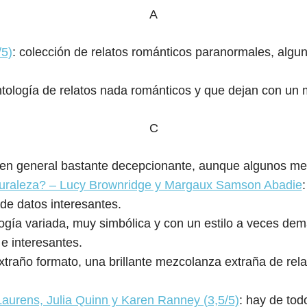
A
/5)
: colección de relatos románticos paranormales, algu
ntología de relatos nada románticos y que dejan con un
C
 en general bastante decepcionante, aunque algunos me
uraleza? – Lucy Brownridge y Margaux Samson Abadie
 de datos interesantes.
logía variada, muy simbólica y con un estilo a veces dem
e interesantes.
extraño formato, una brillante mezcolanza extraña de rela
Laurens, Julia Quinn y Karen Ranney (3,5/5)
: hay de tod