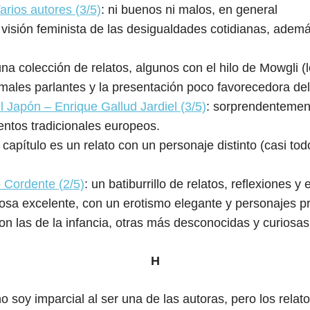
arios autores (3/5)
: ni buenos ni malos, en general
 visión feminista de las desigualdades cotidianas, ademá
una colección de relatos, algunos con el hilo de Mowgli
imales parlantes y la presentación poco favorecedora del
l Japón – Enrique Gallud Jardiel (3/5)
: sorprendentement
entos tradicionales europeos.
: capítulo es un relato con un personaje distinto (casi t
 Cordente (2/5)
: un batiburrillo de relatos, reflexiones y
rosa excelente, con un erotismo elegante y personajes p
on las de la infancia, otras más desconocidas y curiosa
H
no soy imparcial al ser una de las autoras, pero los relat