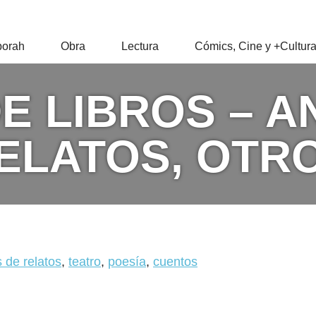
RAH
orah
Obra
Lectura
Cómics, Cine y +Cultur
Z
E LIBROS – A
ELATOS, OTR
 de relatos
,
teatro
,
poesía
,
cuentos