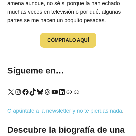
amena aunque, no sé si porque la han echado
muchas veces en televisión o por qué, algunas
partes se me hacen un poquito pesadas.
CÓMPRALO AQUÍ
Sígueme en…
X
Instagram
Facebook
TikTok
Bluesky
Threads
YouTube
LinkedIn
Enlace
Enlace
O apúntate a la newsletter y no te pierdas nada
.
Descubre la biografía de una