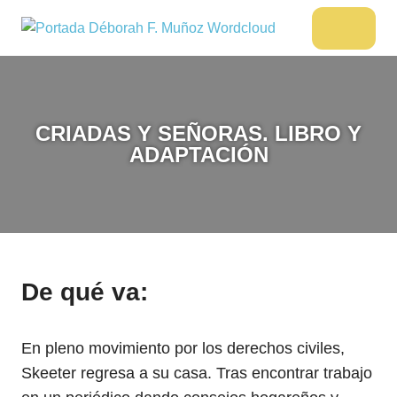
Saltar
al
DÉBORAH
Menu
Escritora
contenido
🌟
F.
Libros,
MUÑOZ
cultura,
viajes
CRIADAS Y SEÑORAS. LIBRO Y
y
ADAPTACIÓN
más
De qué va:
En pleno movimiento por los derechos civiles,
Skeeter regresa a su casa. Tras encontrar trabajo