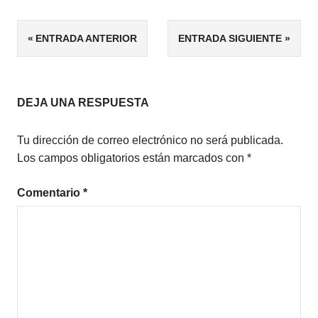
ETIQUETAS
Navegación
ENTRADA ANTERIOR
ENTRADA SIGUIENTE
5/5
de
HISTÓRICO
NOVELA
entradas
HISTÓRICA
DEJA UNA RESPUESTA
Tu dirección de correo electrónico no será publicada.
Los campos obligatorios están marcados con
*
Comentario
*