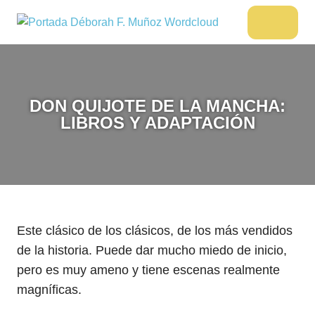
Saltar
al
DÉBORAH
Menu
Escritora
contenido
🌟
F.
Libros,
MUÑOZ
cultura,
viajes
DON QUIJOTE DE LA MANCHA:
y
LIBROS Y ADAPTACIÓN
más
Este clásico de los clásicos, de los más vendidos
de la historia. Puede dar mucho miedo de inicio,
pero es muy ameno y tiene escenas realmente
magníficas.