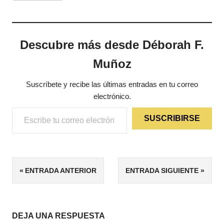
Descubre más desde Déborah F.
Muñoz
Suscríbete y recibe las últimas entradas en tu correo
electrónico.
Escribe tu correo electrónico…
SUSCRIBIRSE
ETIQUETAS
Navegación
ENTRADA ANTERIOR
ENTRADA SIGUIENTE
3/5
de
4/5
CLÁSICOS
entradas
DEJA UNA RESPUESTA