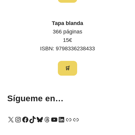
Tapa blanda
366 páginas
15€
ISBN: 9798336238433
🛒
Sígueme en…
X
Instagram
Facebook
TikTok
Bluesky
Threads
YouTube
LinkedIn
Enlace
Enlace