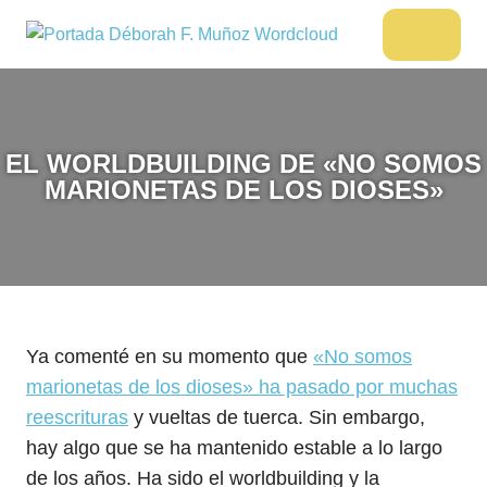
Saltar
al
DÉBORAH
Menu
Escritora
contenido
🌟
F.
Libros,
MUÑOZ
cultura,
viajes
EL WORLDBUILDING DE «NO SOMOS
y
MARIONETAS DE LOS DIOSES»
más
Ya comenté en su momento que
«No somos
marionetas de los dioses» ha pasado por muchas
reescrituras
y vueltas de tuerca. Sin embargo,
hay algo que se ha mantenido estable a lo largo
de los años. Ha sido el worldbuilding y la