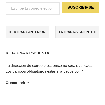
Escribe tu correo electrónico…
SUSCRIBIRSE
ETIQUETAS
Navegación
ENTRADA ANTERIOR
ENTRADA SIGUIENTE
ESCRIBIR
de
FANTASÍA
NO SOMOS
entradas
MARIONETAS
DEJA UNA RESPUESTA
DE LOS
DIOSES
Tu dirección de correo electrónico no será publicada.
PROCESO
Los campos obligatorios están marcados con
*
DE
ESCRITURA
Comentario
*