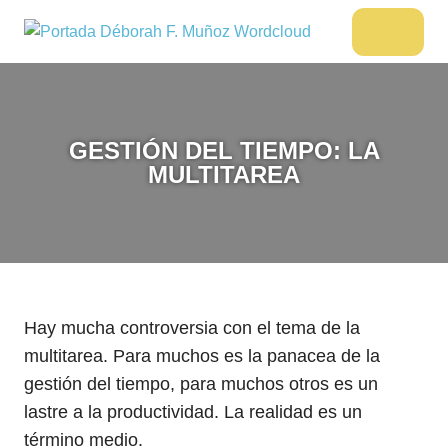
Saltar
al
DÉBORAH
Menu
Escritora
contenido
🌟
F.
Libros,
MUÑOZ
cultura,
viajes
GESTIÓN DEL TIEMPO: LA
y
MULTITAREA
más
Hay mucha controversia con el tema de la
multitarea. Para muchos es la panacea de la
gestión del tiempo, para muchos otros es un
lastre a la productividad. La realidad es un
término medio.