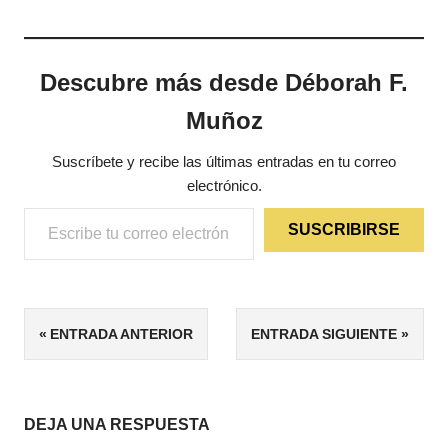
Descubre más desde Déborah F.
Muñoz
Suscríbete y recibe las últimas entradas en tu correo
electrónico.
Escribe tu correo electrónico…
SUSCRIBIRSE
ETIQUETAS
Navegación
ENTRADA ANTERIOR
ENTRADA SIGUIENTE
ARTÍCULOS
DE
de
GESTIÓN
DEL
entradas
DEJA UNA RESPUESTA
TIEMPO