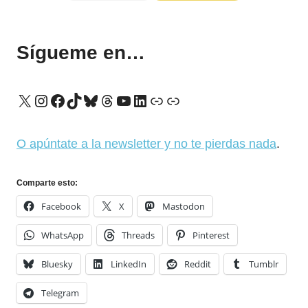
Sígueme en…
X
Instagram
Facebook
TikTok
Bluesky
Threads
YouTube
LinkedIn
Enlace
Enlace
O apúntate a la newsletter y no te pierdas nada
.
Comparte esto:
Facebook
X
Mastodon
WhatsApp
Threads
Pinterest
Bluesky
LinkedIn
Reddit
Tumblr
Telegram