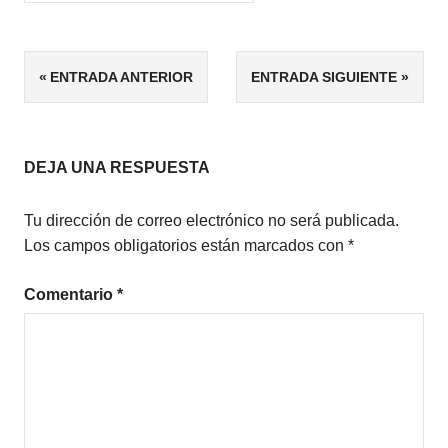
ETIQUETAS
Navegación
ENTRADA ANTERIOR
ENTRADA SIGUIENTE
5/5
de
ROMANCE
CONTEMPORÁNEO
entradas
ROMÁNTICA
DEJA UNA RESPUESTA
Tu dirección de correo electrónico no será publicada.
Los campos obligatorios están marcados con
*
Comentario
*