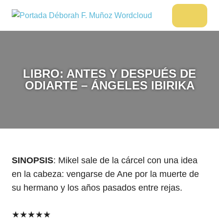
Saltar
al
DÉBORAH
Menu
Escritora
contenido
🌟
F.
Libros,
MUÑOZ
cultura,
viajes
LIBRO: ANTES Y DESPUÉS DE
y
ODIARTE – ÁNGELES IBIRIKA
más
SINOPSIS
: Mikel sale de la cárcel con una idea
en la cabeza: vengarse de Ane por la muerte de
su hermano y los años pasados entre rejas.
★
★
★
★
★