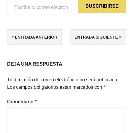
SUSCRIBIRSE
ETIQUETAS
Navegación
ENTRADA ANTERIOR
ENTRADA SIGUIENTE
4/5
de
BIOLOGÍA
CIENCIA
entradas
DEJA UNA RESPUESTA
DIVULGACIÓN
ECOLOGÍA
Tu dirección de correo electrónico no será publicada.
ENSAYO
Los campos obligatorios están marcados con
*
GEOLOGÍA
Comentario
*