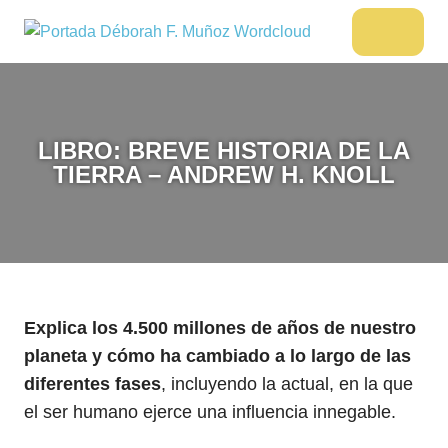
Saltar
al
DÉBORAH
Menu
Escritora
contenido
🌟
F.
Libros,
MUÑOZ
cultura,
viajes
LIBRO: BREVE HISTORIA DE LA
y
TIERRA – ANDREW H. KNOLL
más
Explica los 4.500 millones de años de nuestro
planeta y cómo ha cambiado a lo largo de las
diferentes fases
, incluyendo la actual, en la que
el ser humano ejerce una influencia innegable.