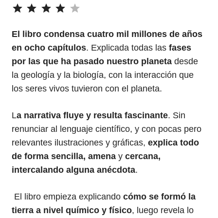
⭐
⭐
⭐
⭐
Puntuación: 4 de 5.
El libro condensa cuatro mil millones de años
en ocho capítulos
. Explicada todas las
fases
por las que ha pasado nuestro planeta
desde
la geología y la biología, con la interacción que
los seres vivos tuvieron con el planeta.
L
a narrativa fluye y resulta fascinante
. Sin
renunciar al lenguaje científico, y con pocas pero
relevantes ilustraciones y gráficas,
explica todo
de forma sencilla, amena
y
cercana,
intercalando alguna anécdota
.
El libro empieza explicando
cómo se formó la
tierra a nivel químico y físico
, luego revela lo