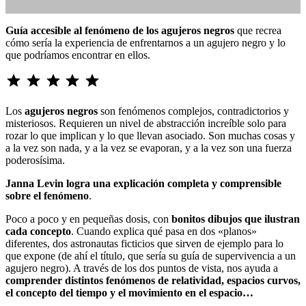
Guía accesible al fenómeno de los agujeros negros
que recrea
cómo sería la experiencia de enfrentarnos a un agujero negro y lo
que podríamos encontrar en ellos.
Reseñas de libros
,
⭐
⭐
⭐
⭐
⭐
Puntuación: 5 de 5.
Reseñas de libros de no ficción
Los
agujeros negros
son fenómenos complejos, contradictorios y
misteriosos. Requieren un nivel de abstracción increíble solo para
rozar lo que implican y lo que llevan asociado. Son muchas cosas y
a la vez son nada, y a la vez se evaporan, y a la vez son una fuerza
poderosísima.
No hay comentarios
Janna Levin logra una explicación completa y comprensible
sobre el fenómeno
.
Poco a poco y en pequeñas dosis, con
bonitos dibujos que ilustran
cada concepto
. Cuando explica qué pasa en dos «planos»
diferentes, dos astronautas ficticios que sirven de ejemplo para lo
que expone (de ahí el título, que sería su guía de supervivencia a un
agujero negro). A través de los dos puntos de vista, nos ayuda a
comprender distintos fenómenos de relatividad, espacios curvos,
el concepto del tiempo y el movimiento en el espacio…