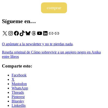
comprar
Sígueme en…
X
Instagram
Facebook
TikTok
Bluesky
Threads
YouTube
LinkedIn
Enlace
Enlace
O apúntate a la newsletter y no te pierdas nada
.
Reseña original de Cómo sobrevivir a un agujero negro en Anika
entre libros
Comparte esto:
Facebook
X
Mastodon
WhatsApp
Threads
Pinterest
Bluesky
LinkedIn