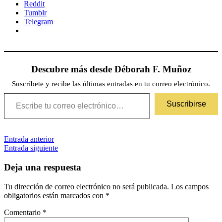
Reddit
Tumblr
Telegram
Descubre más desde Déborah F. Muñoz
Suscríbete y recibe las últimas entradas en tu correo electrónico.
Escribe tu correo electrónico…
Suscribirse
Navegación
Etiquetas
Entrada anterior
5/5
astrofísica
ciencia
divulgación
Entrada siguiente
de
entradas
Deja una respuesta
Tu dirección de correo electrónico no será publicada.
Los campos
obligatorios están marcados con
*
Comentario
*