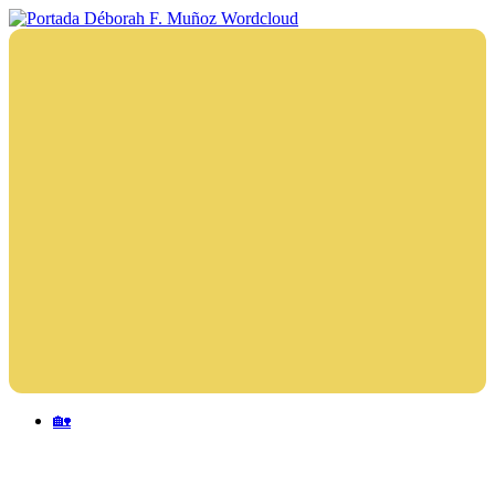
Saltar
al
Déborah
Escritora
contenido
F.
🌟
Muñoz
Libros,
cultura,
viajes
y
más
Menu
🏡