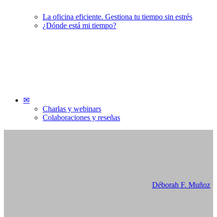
Libro: Delicias y secretos en
La oficina eficiente. Gestiona tu tiempo sin estrés
¿Dónde está mi tiempo?
Manhattan – Olivia Ardey
✉
Charlas y webinars
17/03/2015
Colaboraciones y reseñas
Déborah F. Muñoz