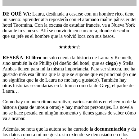
DE QUÉ VA
: Laura, destinada a casarse con un hombre rico, tiene
un sueño: aprender alta repostería con el afamado maître pâtissier del
hotel Taormina. Con la excusa de estudiar francés, va a Nueva York
Reseñas de libros
,
durante tres meses. Allí se convierte en camarera, donde descubre
Reseñas de libros románticos y eróticos
que su jefe es el hombre que la volvió loca con sus besos.
★★★★☆
RESEÑA
: El
libro
no solo cuenta la historia de Laura y Kenneth,
sino también la de Phillip (el dueño del hotel, que es
ciego
) y Stella.
Ambas tienen para mí la misma importancia. Para ser sincera, me ha
gustado más esa última que la que se supone que es principal (lo que
no significa que la de Laura no me haya gustado). También hay
No hay comentarios
otras historias secundarias en la trama como la de Greg, el padre de
Laura…
Como hay un buen ritmo narrativo, varios cambios en el centro de la
historia (pasa de unos a otros) y hay muchos personajes. La novela
no se hace pesada en ningún momento y tienes ganas de saber cómo
va a acabar.
Además, se nota que la autora se ha currado la
documentación
y da
los datos como a mí me gusta: sin extenderse demasiado en ellos