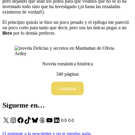
pero dejando que sean los justos para que veamos que no se lo ha
inventado todo sino que ha investigado (¡si hasta las ensaladas
existieron de verdad!).
El principio quizás se hizo un poco pesado y el epílogo me pareció
un poco corto para tanto que decir, pero son las únicas pegas a un
libro
por lo demás perfecto.
Novela romántica histórica
340 páginas
comprar
Sígueme en…
X
Instagram
Facebook
TikTok
Bluesky
Threads
YouTube
LinkedIn
Enlace
Enlace
O apúntate a la newsletter y no te pierdas nada
.