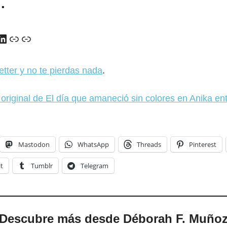
…
y
ads
uTube
LinkedIn
Enlace
Enlace
etter y no te pierdas nada
.
riginal de El día que amaneció sin colores en Anika ent
Mastodon
WhatsApp
Threads
Pinterest
t
Tumblr
Telegram
Descubre más desde Déborah F. Muño