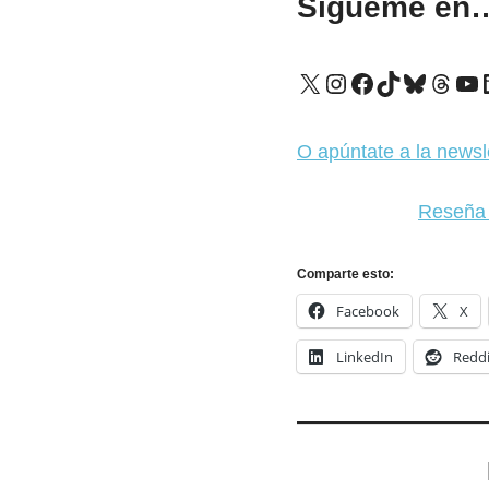
Sígueme en
X
Instagram
Facebook
TikTok
Bluesk
Thre
Yo
O apúntate a la newsl
Reseña o
Comparte esto:
Facebook
X
LinkedIn
Reddi