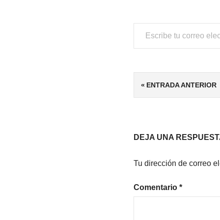
Escribe tu correo electrónico…
ETIQUETAS
Navegación
ENTRADA ANTERIOR
4/5
de
FANTASÍA
NOVELA
entradas
CONTEMPORÁNEA
DEJA UNA RESPUEST
Tu dirección de correo e
Comentario
*