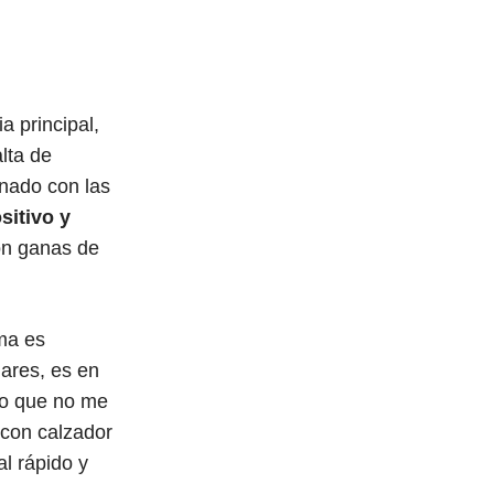
a principal,
lta de
nado con las
sitivo y
on ganas de
sma es
ares, es en
 Lo que no me
con calzador
al rápido y