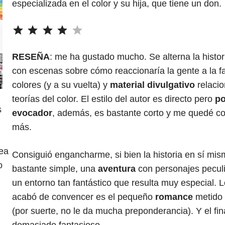
especializada en el color y su hija, que tiene un don.
⭐
⭐
⭐
⭐
Puntuación: 4 de 5.
RESEÑA
: me ha gustado mucho. Se alterna la histori
con escenas sobre cómo reaccionaría la gente a la fa
colores (y a su vuelta) y
material divulgativo
relacio
teorías del color. El estilo del autor es directo pero
po
s
evocador
, además, es bastante corto y me quedé c
más.
ea
Consiguió engancharme, si bien la historia en sí mi
o
bastante simple, una
aventura
con personajes peculi
un entorno tan fantástico que resulta muy especial.
acabó de convencer es el pequeño
romance
metido 
(por suerte, no le da mucha preponderancia). Y el fin