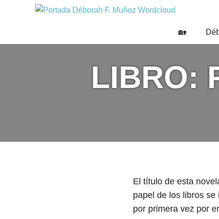
Saltar
DÉBO
al
Escritora
🌟
contenido
F.
🏡
Déb
Libros,
MUÑO
cultura,
viajes
LIBRO: 
y
más
El título de esta nove
papel de los libros se
por primera vez por en