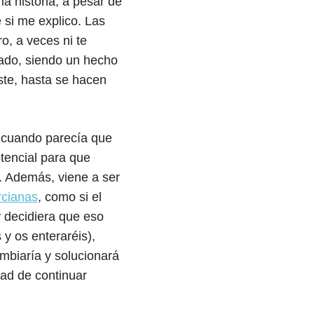
a historia, a pesar de
 si me explico. Las
, a veces ni te
ado, siendo un hecho
ste, hasta se hacen
: cuando parecía que
otencial para que
. Además, viene a ser
rcianas
, como si el
y decidiera que eso
 y os enteraréis),
mbiaría y solucionará
dad de continuar