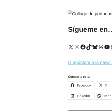
Sígueme en
X
Instagram
Facebook
TikTok
Bluesk
Thre
Yo
O apúntate a la newsl
Comparte esto:
Facebook
X
LinkedIn
Reddi