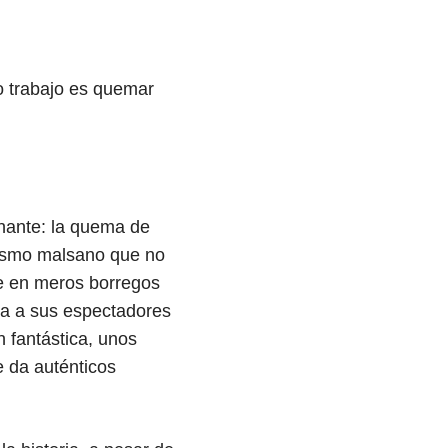
 trabajo es quemar
inante: la quema de
nismo malsano que no
te en meros borregos
ita a sus espectadores
n fantástica, unos
 da auténticos