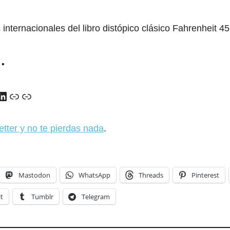
…
y
ads
uTube
LinkedIn
Enlace
Enlace
etter y no te pierdas nada
.
Mastodon
WhatsApp
Threads
Pinterest
t
Tumblr
Telegram