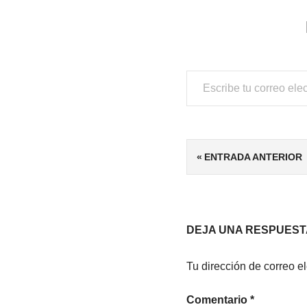
Escribe tu correo electrónico…
ETIQUETAS
Navegación
ENTRADA ANTERIOR
4/5
de
CIENCIA
FICCIÓN
entradas
CLÁSICOS
DEJA UNA RESPUEST
DISTOPÍA
Tu dirección de correo e
Comentario
*