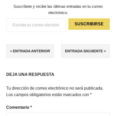
Suscríbete y recibe las últimas entradas en tu correo
electrónico.
Escribe tu correo electrónico…
SUSCRIBIRSE
ETIQUETAS
Navegación
ENTRADA ANTERIOR
ENTRADA SIGUIENTE
4/5
de
HIGHLANDERS
ROMANCE
entradas
HISTÓRICO
DEJA UNA RESPUESTA
Tu dirección de correo electrónico no será publicada.
Los campos obligatorios están marcados con
*
Comentario
*