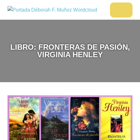
Saltar
al
DÉBORAH
Menu
Escritora
contenido
🌟
F.
Libros,
MUÑOZ
cultura,
viajes
LIBRO: FRONTERAS DE PASIÓN,
y
VIRGINIA HENLEY
más