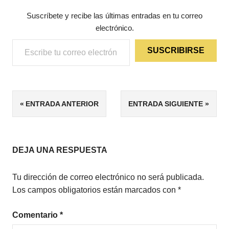
Suscríbete y recibe las últimas entradas en tu correo
electrónico.
Escribe tu correo electrónico…
SUSCRIBIRSE
ETIQUETAS
Navegación
ENTRADA ANTERIOR
ENTRADA SIGUIENTE
4/5
de
FANTASÍA
JUVENIL
entradas
DEJA UNA RESPUESTA
NOVELA
JUVENIL
Tu dirección de correo electrónico no será publicada.
Los campos obligatorios están marcados con
*
Comentario
*