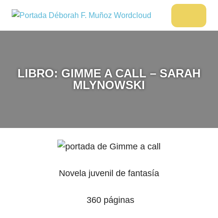
Saltar
al
DÉBORAH
Menu
Escritora
contenido
🌟
F.
Libros,
MUÑOZ
cultura,
viajes
LIBRO: GIMME A CALL – SARAH
y
MLYNOWSKI
más
Novela juvenil de fantasía
‎ 360 páginas