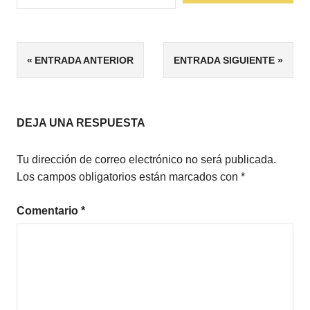
ETIQUETAS
Navegación
ENTRADA ANTERIOR
ENTRADA SIGUIENTE
4/5
de
ENSAYO
TRABAJO
entradas
DEJA UNA RESPUESTA
Tu dirección de correo electrónico no será publicada.
Los campos obligatorios están marcados con
*
Comentario
*