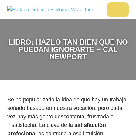
Saltar
al
DÉBORAH
Menu
Escritora
contenido
🌟
F.
Libros,
MUÑOZ
cultura,
LIBRO: HAZLO TAN BIEN QUE NO
viajes
PUEDAN IGNORARTE – CAL
y
NEWPORT
más
Se ha popularizado la idea de que hay un trabajo
soñado basado en nuestra vocación, pero cada
vez hay más gente descontenta, frustrada e
insatisfecha. La clave de la
satisfacción
profesional
es contraria a esa intuición.