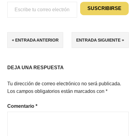
Escribe tu correo electrónico…
SUSCRIBIRSE
ETIQUETAS
Navegación
ENTRADA ANTERIOR
ENTRADA SIGUIENTE
5/5
de
JUVENIL
NOVELA
entradas
JUVENIL
DEJA UNA RESPUESTA
Tu dirección de correo electrónico no será publicada.
Los campos obligatorios están marcados con
*
Comentario
*