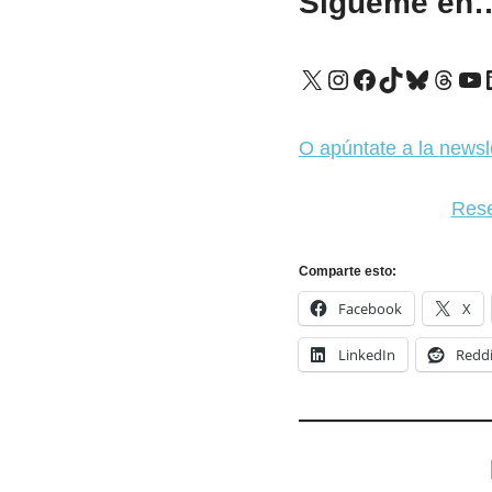
Sígueme en
X
Instagram
Facebook
TikTok
Bluesk
Thre
Yo
O apúntate a la newsl
Rese
Comparte esto:
Facebook
X
LinkedIn
Reddi