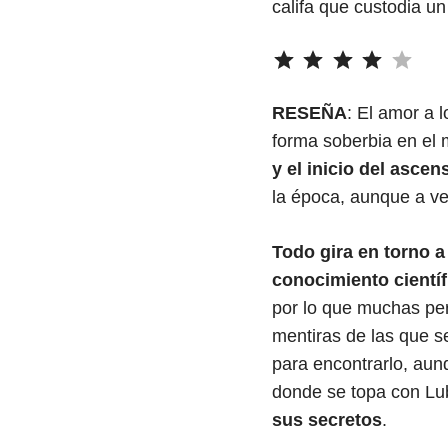
califa que custodia un
⭐
⭐
⭐
⭐
Puntuación
RESEÑA
: El amor a 
forma soberbia en el 
y el inicio del asce
la época, aunque a ve
Todo gira en torno 
conocimiento científ
por lo que muchas per
mentiras de las que s
para encontrarlo, aun
donde se topa con L
sus secretos
.