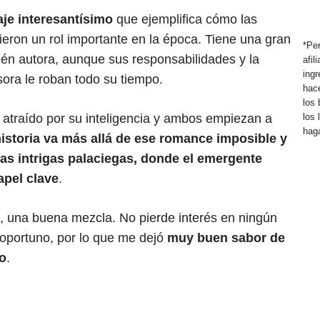
je interesantísimo
que ejemplifica cómo las
ieron un rol importante en la época. Tiene una gran
*Pe
bién autora, aunque sus responsabilidades y la
afi
ing
ora le roban todo su tiempo.
hace
los 
e atraído por su inteligencia y ambos empiezan a
los
haga
historia va más allá de ese romance imposible y
las intrigas palaciegas, donde el emergente
apel clave
.
es, una buena mezcla. No pierde interés en ningún
 oportuno, por lo que me dejó
muy buen sabor de
o
.