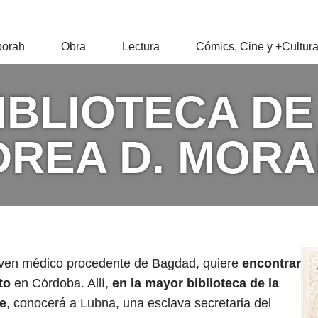
RAH
orah
Obra
Lectura
Cómics, Cine y +Cultur
Z
BIBLIOTECA D
DREA D. MORA
joven médico procedente de Bagdad, quiere
encontrar
to
en Córdoba. Allí,
en la mayor biblioteca de la
te
, conocerá a Lubna, una esclava secretaria del