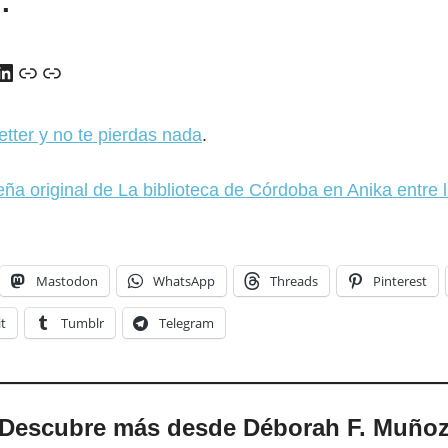
…
y
ads
uTube
LinkedIn
Enlace
Enlace
etter y no te pierdas nada
.
ña original de La biblioteca de Córdoba en Anika entre l
Mastodon
WhatsApp
Threads
Pinterest
t
Tumblr
Telegram
Descubre más desde Déborah F. Muño