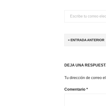
Escribe tu correo electrónico…
ETIQUETAS
Navegación
ENTRADA ANTERIOR
4/5
de
ESCRITORAS
ESCRITORES
entradas
DE HABLA
DEJA UNA RESPUEST
HISPANA
ESPAÑA
Tu dirección de correo e
MUSULMANA
HISTÓRICO
Comentario
*
NOVELA
HISTÓRICA