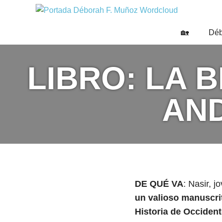
Saltar
DÉBO
al
Escritora
🌟
contenido
F.
🏡
Déb
Libros,
MUÑO
cultura,
viajes
LIBRO: LA 
y
más
AN
DE QUÉ VA
: Nasir, 
un valioso manuscri
Historia de Occiden