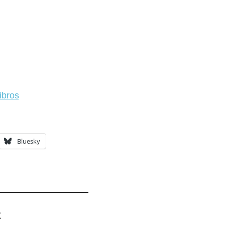
ibros
Bluesky
z