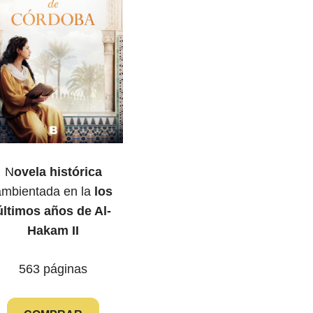
N
ovela histórica
ambientada en la
los
últimos años de Al-
Hakam II
563 páginas