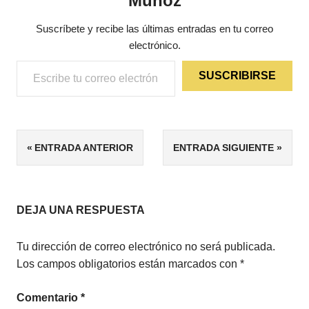
Muñoz
Suscríbete y recibe las últimas entradas en tu correo
electrónico.
Escribe tu correo electrónico…
SUSCRIBIRSE
ETIQUETAS
Navegación
ENTRADA ANTERIOR
ENTRADA SIGUIENTE
4/5
de
ANTIGUO
EGIPTO
entradas
ARQUEOLOGÍA
DEJA UNA RESPUESTA
EGIPTO
Tu dirección de correo electrónico no será publicada.
NOVELA
Los campos obligatorios están marcados con
*
HISTÓRICA
Comentario
*