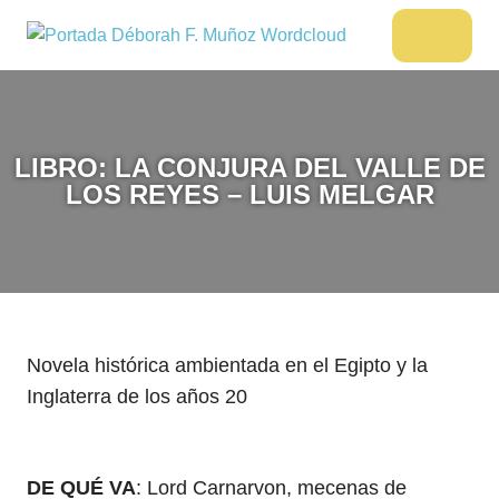
Saltar
al
DÉBORAH
Menu
Escritora
contenido
🌟
F.
Libros,
MUÑOZ
cultura,
viajes
LIBRO: LA CONJURA DEL VALLE DE
y
LOS REYES – LUIS MELGAR
más
Novela histórica ambientada en el Egipto y la
Inglaterra de los años 20
DE QUÉ VA
: Lord Carnarvon, mecenas de