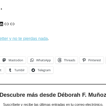
…
y
ads
uTube
LinkedIn
Enlace
Enlace
etter y no te pierdas nada
.
Mastodon
WhatsApp
Threads
Pinterest
t
Tumblr
Telegram
Descubre más desde Déborah F. Muño
Suscríbete y recibe las últimas entradas en tu correo electrónico.