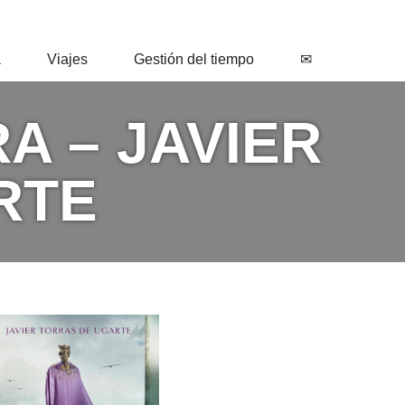
a
Viajes
Gestión del tiempo
✉
A – JAVIER
RTE