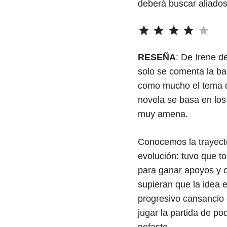
deberá buscar aliados 
⭐
⭐
⭐
⭐
Puntuación
RESEÑA
: De Irene d
solo se comenta la ba
como mucho el tema de
novela se basa en los 
muy amena.
Conocemos la trayecto
evolución: tuvo que t
para ganar apoyos y 
supieran que la idea 
progresivo cansancio 
jugar la partida de p