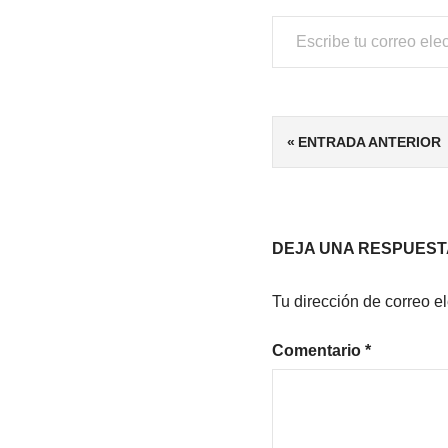
Escribe tu correo electrónico…
ETIQUETAS
Navegación
ENTRADA ANTERIOR
4/5
de
ESCRITORES
DE HABLA
entradas
HISPANA
DEJA UNA RESPUEST
HISTÓRICO
IMPERIO
Tu dirección de correo e
BIZANTINO
NOVELA
Comentario
*
HISTÓRICA