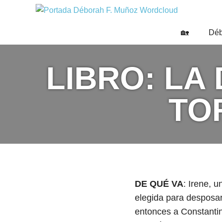
Saltar
DÉBO
al
Escritora
🌟
contenido
F.
🏡
Déb
Libros,
MUÑO
cultura,
viajes
LIBRO: LA
y
más
TO
DE QUÉ VA
: Irene, 
elegida para desposar
entonces a Constantin