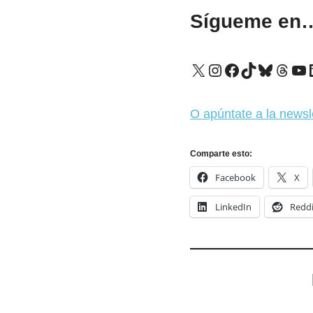
Sígueme en
X
Instagram
Facebook
TikTok
Bluesk
Thre
Yo
O apúntate a la newsl
Comparte esto:
Facebook
X
LinkedIn
Reddi