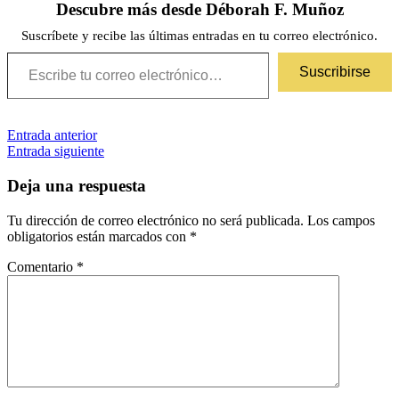
Descubre más desde Déborah F. Muñoz
Suscríbete y recibe las últimas entradas en tu correo electrónico.
Escribe tu correo electrónico…
Suscribirse
Navegación
Etiquetas
Entrada anterior
5/5
ciencia
ficción
Entrada siguiente
de
entradas
Deja una respuesta
Tu dirección de correo electrónico no será publicada.
Los campos
obligatorios están marcados con
*
Comentario
*