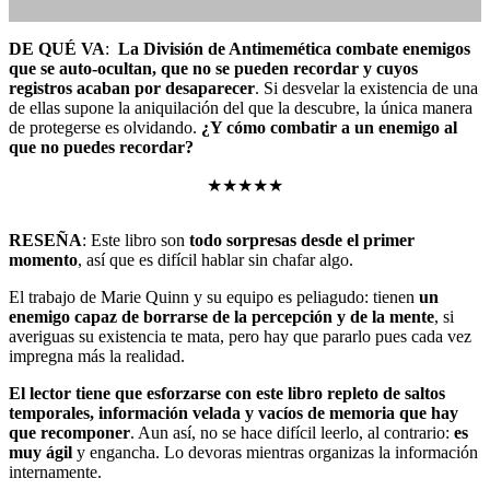
DE QUÉ VA
:
La División de Antimemética combate enemigos
que se auto-ocultan, que no se pueden recordar y cuyos
registros acaban por desaparecer
. Si desvelar la existencia de una
de ellas supone la aniquilación del que la descubre, la única manera
Reseñas de libros
,
de protegerse es olvidando.
¿Y cómo combatir a un enemigo al
Reseñas de libros de ciencia ficción
que no puedes recordar?
★★★★★
RESEÑA
: Este libro son
todo sorpresas desde el primer
momento
, así que es difícil hablar sin chafar algo.
El trabajo de Marie Quinn y su equipo es peliagudo: tienen
un
No hay comentarios
enemigo capaz de borrarse de la percepción y de la mente
, si
averiguas su existencia te mata, pero hay que pararlo pues cada vez
impregna más la realidad.
El lector tiene que esforzarse con este libro repleto de saltos
temporales, información velada y vacíos de memoria que hay
que recomponer
. Aun así, no se hace difícil leerlo, al contrario:
es
muy ágil
y engancha. Lo devoras mientras organizas la información
internamente.