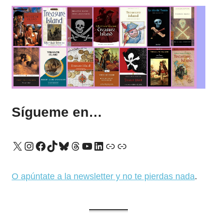
Sígueme en…
X
Instagram
Facebook
TikTok
Bluesky
Threads
YouTube
LinkedIn
Enlace
Enlace
O apúntate a la newsletter y no te pierdas nada
.