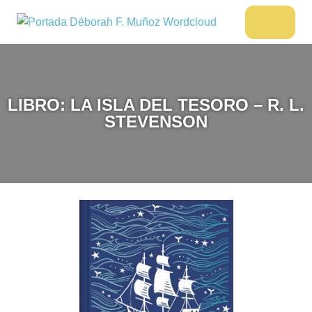
Saltar
al
DÉBORAH
Menu
Escritora
contenido
🌟
F.
Libros,
MUÑOZ
cultura,
viajes
LIBRO: LA ISLA DEL TESORO – R. L.
y
STEVENSON
más