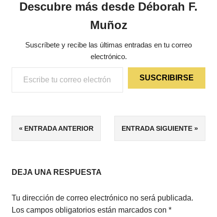
Descubre más desde Déborah F.
Muñoz
Suscríbete y recibe las últimas entradas en tu correo
electrónico.
Escribe tu correo electrónico…
SUSCRIBIRSE
ETIQUETAS
Navegación
ENTRADA ANTERIOR
ENTRADA SIGUIENTE
4/5
de
AVENTURAS
CLÁSICOS
entradas
DEJA UNA RESPUESTA
NOVELA
HISTÓRICA
Tu dirección de correo electrónico no será publicada.
PIRATAS
Los campos obligatorios están marcados con
*