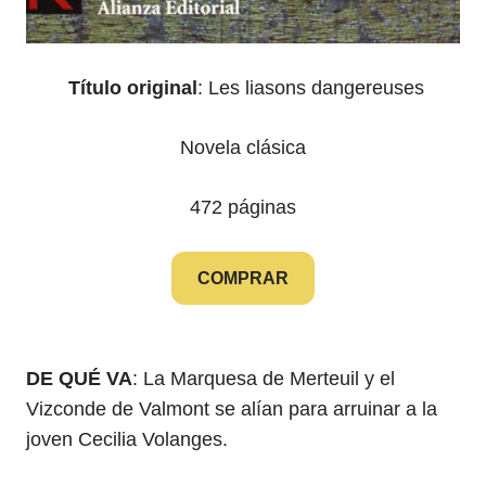
‎
Título original
: Les liasons dangereuses
Novela clásica
472 páginas
COMPRAR
DE QUÉ VA
: La Marquesa de Merteuil y el
Vizconde de Valmont se alían para arruinar a la
joven Cecilia Volanges.
⭐
⭐
⭐
⭐
⭐
Puntuación: 5 de 5.