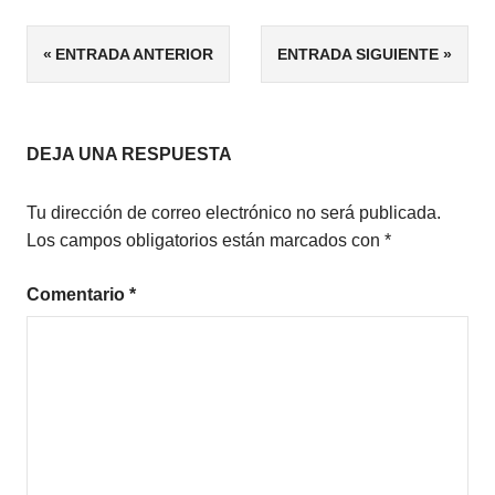
ETIQUETAS
Navegación
ENTRADA ANTERIOR
ENTRADA SIGUIENTE
5/5
de
CLÁSICOS
entradas
DEJA UNA RESPUESTA
Tu dirección de correo electrónico no será publicada.
Los campos obligatorios están marcados con
*
Comentario
*