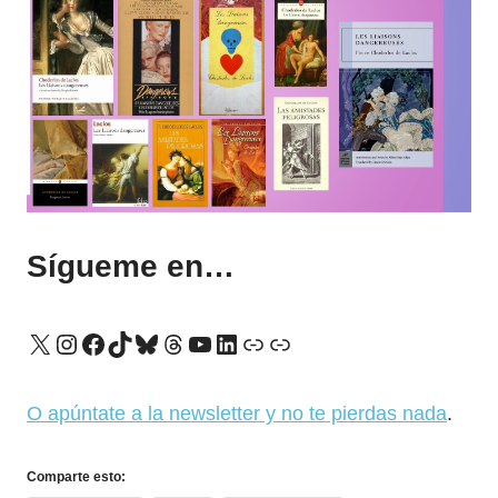
Sígueme en…
X
Instagram
Facebook
TikTok
Bluesky
Threads
YouTube
LinkedIn
Enlace
Enlace
O apúntate a la newsletter y no te pierdas nada
.
Comparte esto: