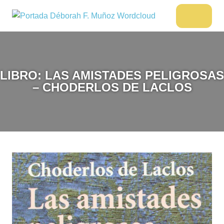
Saltar
al
DÉBORAH
Menu
Escritora
contenido
🌟
F.
Libros,
MUÑOZ
cultura,
viajes
LIBRO: LAS AMISTADES PELIGROSAS
y
– CHODERLOS DE LACLOS
más