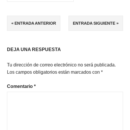
ETIQUETAS
Navegación
ENTRADA ANTERIOR
ENTRADA SIGUIENTE
4/5
de
CIENCIA
FICCIÓN
entradas
NOVELA
DEJA UNA RESPUESTA
CORTA
Tu dirección de correo electrónico no será publicada.
Los campos obligatorios están marcados con
*
Comentario
*