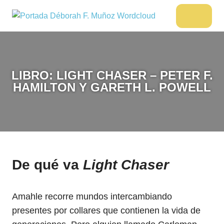
Saltar
al
DÉBORAH
Menu
Escritora
contenido
🌟
F.
Libros,
MUÑOZ
cultura,
viajes
LIBRO: LIGHT CHASER – PETER F.
y
HAMILTON Y GARETH L. POWELL
más
De qué va
Light Chaser
Amahle recorre mundos intercambiando
presentes por collares que contienen la vida de