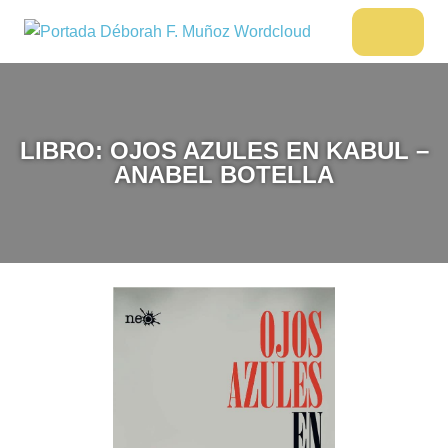
Saltar
al
DÉBORAH
Menu
Escritora
contenido
🌟
F.
Libros,
MUÑOZ
cultura,
viajes
LIBRO: OJOS AZULES EN KABUL –
y
ANABEL BOTELLA
más