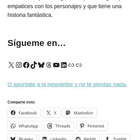
empatices con los personajes y que tiene una
historia fantástica.
Sígueme en…
X
Instagram
Facebook
TikTok
Bluesky
Threads
YouTube
LinkedIn
Enlace
Enlace
O apúntate a la newsletter y no te pierdas nada
.
Comparte esto:
Facebook
X
Mastodon
WhatsApp
Threads
Pinterest
Bluesky
LinkedIn
Reddit
Tumblr