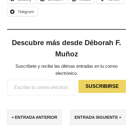
Telegram
Descubre más desde Déborah F.
Muñoz
Suscríbete y recibe las últimas entradas en tu correo
electrónico.
Escribe tu correo electrónico…
SUSCRIBIRSE
ETIQUETAS
Navegación
ENTRADA ANTERIOR
ENTRADA SIGUIENTE
5/5
de
JUVENIL