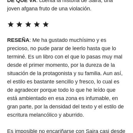
DE QUÉ VA
: cuenta la historia de Saira, una
joven afgana fruto de una violación.
⭐
⭐
⭐
⭐
⭐
Puntuación: 5 de 5.
RESEÑA
: Me ha gustado muchísimo y es
precioso, no pude parar de leerlo hasta que lo
terminé. Es un libro con el que lo pasas muy mal
desde el primer momento, por la dureza de la
situación de la protagonista y su familia. Aun así,
el estilo es bastante sencillo y fresco, lo cual es
de agradecer porque todo lo que he leído que
está ambientado en esa zona es infumable, en
gran parte, por la densidad del texto y el estilo de
escritura melancólico y aburrido.
Es imposible no encariñarse con Saira casi desde