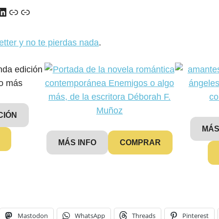
y
ads
uTube
LinkedIn
Enlace
Enlace
etter y no te pierdas nada
.
CIÓN
MÁS
MÁS INFO
COMPRAR
Mastodon
WhatsApp
Threads
Pinterest