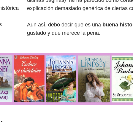
últimas páginas) me ha parecido como corta
istórica
explicación demasiado genérica de ciertas 
s
Aun así, debo decir que es una
buena histo
gustado y que merece la pena.
…