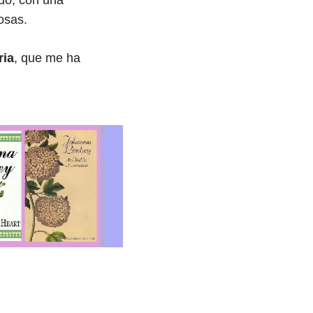
do, con una
cosas.
ria
, que me ha