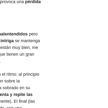
e provoca una
pérdida
alentendidos
pero
 intriga
se mantenga
s están muy bien, me
que tienen un gran
.
l ritmo: al principio
n sobre la
a sobrado en su
enta y repite las
nte). El final (las