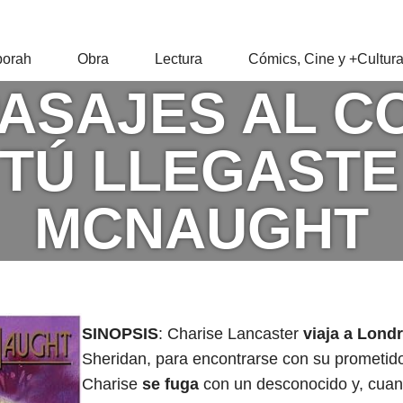
RAH
orah
Obra
Lectura
Cómics, Cine y +Cultur
PASAJES AL C
Z
TÚ LLEGASTE 
MCNAUGHT
SINOPSIS
: Charise Lancaster
viaja a Londr
Sheridan, para encontrarse con su prometido.
Charise
se fuga
con un desconocido y, cuan