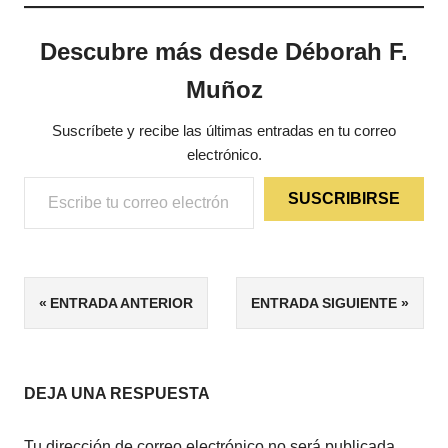
Descubre más desde Déborah F.
Muñoz
Suscríbete y recibe las últimas entradas en tu correo
electrónico.
Escribe tu correo electrónico…
SUSCRIBIRSE
ETIQUETAS
Navegación
ENTRADA ANTERIOR
ENTRADA SIGUIENTE
3/5
de
4/5
HISTÓRICO
entradas
DEJA UNA RESPUESTA
ROMANCE
HISTÓRICO
Tu dirección de correo electrónico no será publicada.