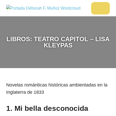
Saltar
al
DÉBORAH
Menu
Escritora
contenido
🌟
F.
Libros,
MUÑOZ
cultura,
viajes
LIBROS: TEATRO CAPITOL – LISA
y
KLEYPAS
más
Novelas románticas históricas ambientadas en la
Inglaterra de 1833
1. Mi bella desconocida