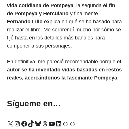
vida cotidiana de Pompeya
, la segunda
el fin
de Pompeya y Herculano
y finalmente
Fernando Lillo
explica en qué se ha basado para
realizar el libro. Me sorprendí mucho por cómo se
fijó hasta en los detalles más banales para
componer a sus personajes.
En definitiva, me pareció recomendable porque
el
autor se ha inventado vidas basadas en restos
reales, acercándonos la fascinante Pompeya
.
Sígueme en…
X
Instagram
Facebook
TikTok
Bluesky
Threads
YouTube
LinkedIn
Enlace
Enlace