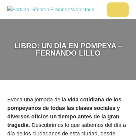
Saltar
al
DÉBORAH
Menu
Escritora
contenido
🌟
F.
Libros,
MUÑOZ
cultura,
viajes
LIBRO: UN DÍA EN POMPEYA –
y
FERNANDO LILLO
más
Evoca una jornada de la
vida cotidiana de los
pompeyanos de todas las clases sociales y
diversos oficio
s
un tiempo antes de la gran
tragedia
. Descubrimos lo que sabemos del día a
día de los ciudadanos de esta ciudad, desde