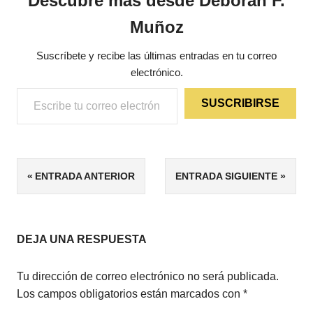
Descubre más desde Déborah F.
Muñoz
Suscríbete y recibe las últimas entradas en tu correo
electrónico.
Escribe tu correo electrónico…
SUSCRIBIRSE
ETIQUETAS
Navegación
ENTRADA ANTERIOR
ENTRADA SIGUIENTE
4/5
de
ENSAYO
HISTORIA
entradas
DEJA UNA RESPUESTA
ROMANOS
Tu dirección de correo electrónico no será publicada.
Los campos obligatorios están marcados con
*