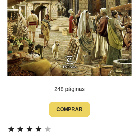
248 páginas
COMPRAR
⭐
⭐
⭐
⭐
Puntuación: 4 de 5.