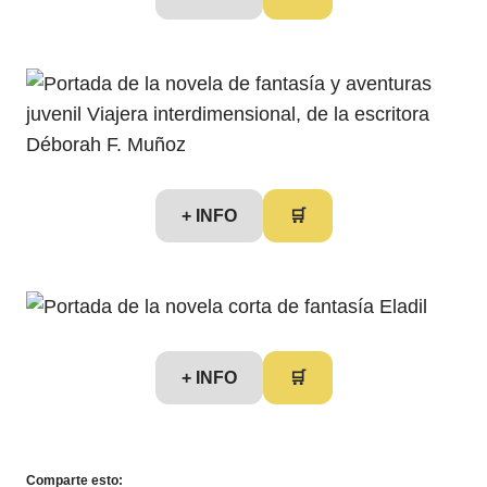
+ INFO
🛒
+ INFO
🛒
Comparte esto: