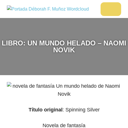
Saltar
al
DÉBORAH
Menu
Escritora
contenido
🌟
F.
Libros,
MUÑOZ
cultura,
viajes
LIBRO: UN MUNDO HELADO – NAOMI
y
NOVIK
más
Título original
: Spinning Silver
Novela de fantasía