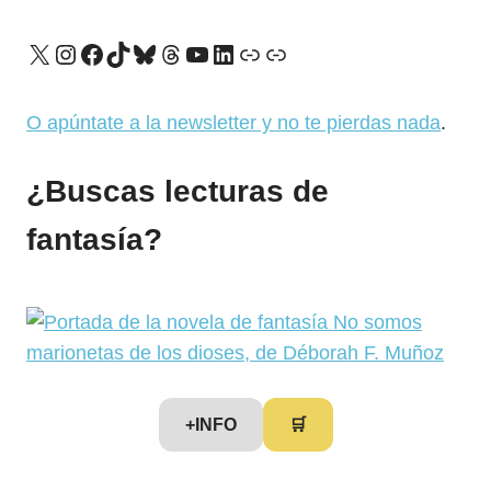
X
Instagram
Facebook
TikTok
Bluesky
Threads
YouTube
LinkedIn
Enlace
Enlace
O apúntate a la newsletter y no te pierdas nada
.
¿Buscas lecturas de
fantasía?
+INFO
🛒