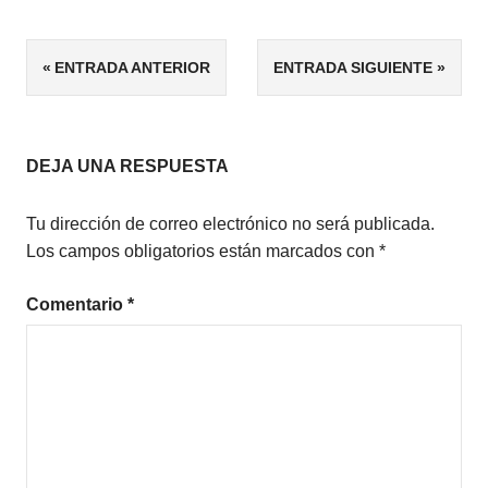
ETIQUETAS
Navegación
ENTRADA ANTERIOR
ENTRADA SIGUIENTE
5/5
de
FANTASÍA
entradas
DEJA UNA RESPUESTA
Tu dirección de correo electrónico no será publicada.
Los campos obligatorios están marcados con
*
Comentario
*