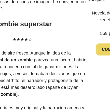
r sus derechos de imagen. Le convierten en
r”.
Novela d
cienci
ombie superstar
559 
★★★★☆
CO
o de aire fresco. Aunque la idea de la
al de un zombie
parezca una locura, habría
 a hacerlo con tal de ganar millones. La
onajes, a veces, tomaban decisiones que no
ial Titto, el narrador y protagonista de la
e está más desarrollado (aparte de Dylan
n
zombie
).
storia es muy original y la narración amena y