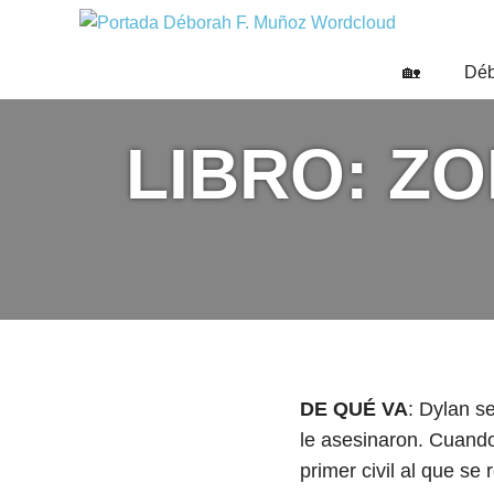
Saltar
DÉBO
al
Escritora
🌟
contenido
F.
🏡
Déb
Libros,
MUÑO
cultura,
viajes
LIBRO: Z
y
más
DE QUÉ VA
: Dylan s
le asesinaron. Cuando
primer civil al que se 