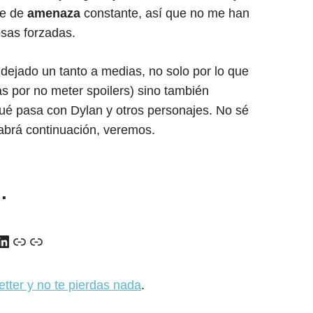
ue de
amenaza
constante, así que no me han
osas forzadas.
a dejado un tanto a medias, no solo por lo que
ás por no meter spoilers) sino también
é pasa con Dylan y otros personajes. No sé
habrá continuación, veremos.
…
y
ads
uTube
LinkedIn
Enlace
Enlace
etter y no te pierdas nada
.