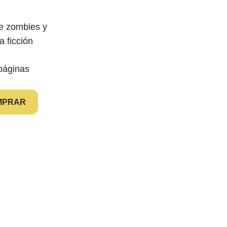
e zombies y
a ficción
páginas
MPRAR