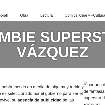
RAH
orah
Obra
Lectura
Cómics, Cine y +Cultur
Z
OMBIE SUPERST
VÁZQUEZ
e había metido en medio de algo muy turbio y
 es seleccionado por el gobierno para ser el
revive, su
agencia de publicidad
se las