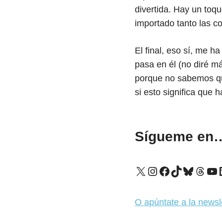
divertida. Hay un toq
importado tanto las c
El final, eso sí, me h
pasa en él (no diré m
porque no sabemos qu
si esto significa que 
Sígueme en
X
Instagram
Facebook
TikTok
Bluesk
Thre
Yo
O apúntate a la newsl