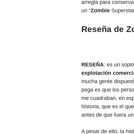
arregla para conserva
un “
Zombie
Supersta
Reseña de Z
RESEÑA
: es un sopl
explotación comerci
mucha gente dispuesta
pega es que los pers
me cuadraban, en espec
historia, que es el qu
antes de que fuera u
A pesar de ello, la hi