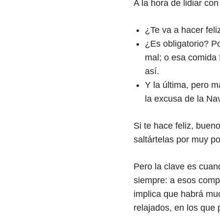
A la hora de lidiar c
¿Te va a hacer fel
¿Es obligatorio? P
mal; o esa comida fa
así.
Y la última, pero 
la excusa de la Na
Si te hace feliz, buen
saltártelas por muy p
Pero la clave es cuan
siempre: a esos comp
implica que habrá mu
relajados, en los que