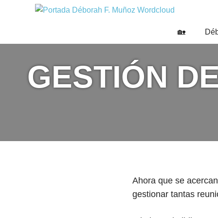
Saltar
DÉBO
al
Escritora
🌟
contenido
F.
🏡
Déb
Libros,
MUÑO
cultura,
viajes
GESTIÓN D
y
más
Ahora que se acercan 
gestionar tantas reun