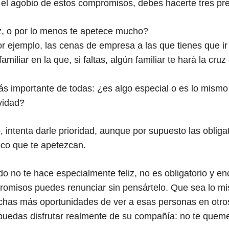
on el agobio de estos compromisos, debes hacerte tres pr
iz, o por lo menos te apetece mucho?
or ejemplo, las cenas de empresa a las que tienes que ir
miliar en la que, si faltas, algún familiar te hará la cruz
más importante de todas: ¿es algo especial o es lo mism
vidad?
o, intenta darle prioridad, aunque por supuesto las oblig
oco que te apetezcan.
do no te hace especialmente feliz, no es obligatorio y e
romisos puedes renunciar sin pensártelo. Que sea lo m
chas más oportunidades de ver a esas personas en ot
 puedas disfrutar realmente de su compañía: no te quem