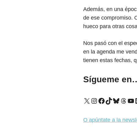
Además, en una época 
de ese compromiso. O,
hueco para otras cosa
Nos pasó con el espe
en la agenda me vendr
tienen estas fechas, q
Sígueme en
X
Instagram
Facebook
TikTok
Bluesk
Thre
Yo
O apúntate a la newsl