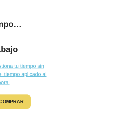
iempo…
abajo
COMPRAR