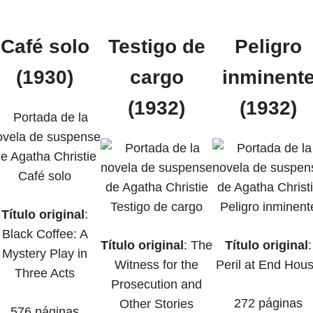
Café solo
Testigo de
Peligro
(1930)
cargo
inminent
(1932)
(1932)
Título original
:
Black Coffee: A
Título original
: The
Título original
:
Mystery Play in
Witness for the
Peril at End Hou
Three Acts
Prosecution and
272 páginas
Other Stories
576 páginas