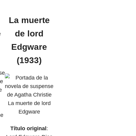
La muerte
e
de lord
Edgware
(1933)
se
Título original
: