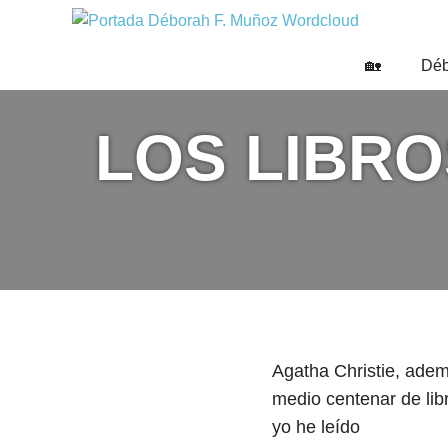
Saltar
DÉBO
al
Escritora
🌟
contenido
F.
🏡
Déb
Libros,
MUÑO
cultura,
viajes
LOS LIBRO
y
más
Agatha Christie, adem
medio centenar de lib
yo he leído