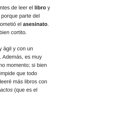
antes de leer el
libro
y
 porque parte del
cometió el
asesinato
.
ien cortito.
 ágil y con un
. Además, es muy
imo momento; si bien
o impide que todo
leeré más libros con
 actos
(que es el