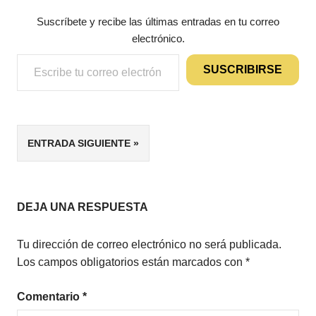
Suscríbete y recibe las últimas entradas en tu correo
electrónico.
Escribe tu correo electrónico…
SUSCRIBIRSE
ETIQUETAS
Navegación
ENTRADA SIGUIENTE
MICRORRELATOS
de
ROMANCE
CONTEMPORÁNEO
entradas
ROMÁNTICA
DEJA UNA RESPUESTA
Tu dirección de correo electrónico no será publicada.
Los campos obligatorios están marcados con
*
Comentario
*