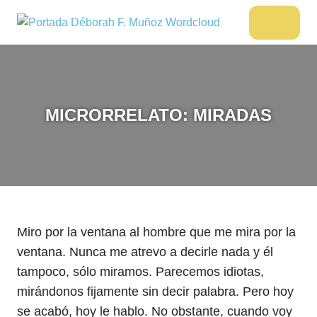
Saltar
al
DÉBORAH
Menu
Escritora
contenido
🌟
F.
Libros,
MUÑOZ
cultura,
viajes
MICRORRELATO: MIRADAS
y
más
Miro por la ventana al hombre que me mira por la
ventana. Nunca me atrevo a decirle nada y él
tampoco, sólo miramos. Parecemos idiotas,
mirándonos fijamente sin decir palabra. Pero hoy
se acabó, hoy le hablo. No obstante, cuando voy