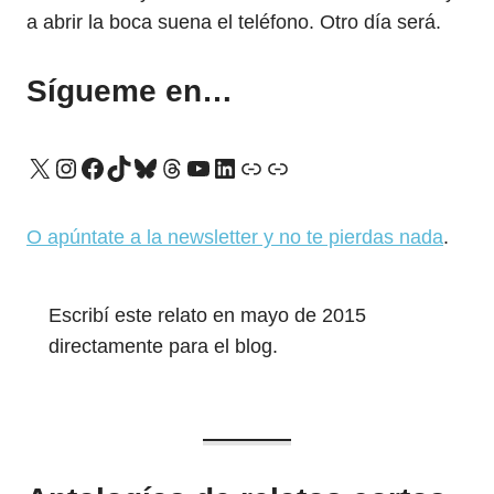
a abrir la boca suena el teléfono. Otro día será.
Sígueme en…
X
Instagram
Facebook
TikTok
Bluesky
Threads
YouTube
LinkedIn
Enlace
Enlace
O apúntate a la newsletter y no te pierdas nada
.
Escribí este relato en mayo de 2015
directamente para el blog.