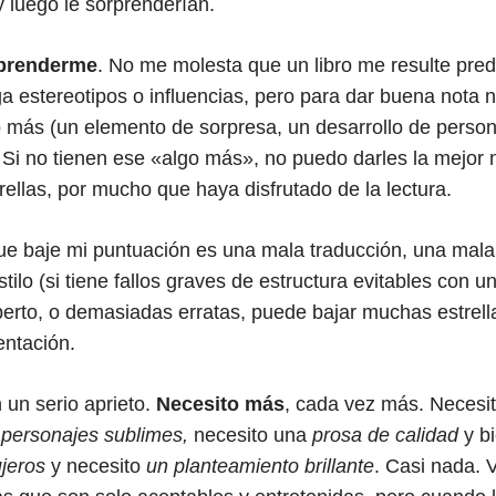
y luego le sorprenderían.
orprenderme
. No me molesta que un libro me resulte pred
ga estereotipos o influencias, pero para dar buena nota
más (un elemento de sorpresa, un desarrollo de person
 Si no tienen ese «algo más», no puedo darles la mejor n
trellas, por mucho que haya disfrutado de la lectura.
e baje mi puntuación es una mala traducción, una mala 
tilo (si tiene fallos graves de estructura evitables con u
erto, o demasiadas erratas, puede bajar muchas estrell
ntación.
un serio aprieto.
Necesito más
, cada vez más. Necesi
o
personajes sublimes,
necesito una
prosa de calidad
y bi
ujeros
y necesito
un planteamiento brillante
. Casi nada. 