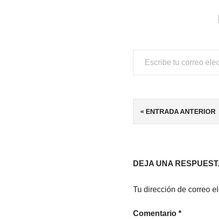
Escribe tu correo electrónico…
ETIQUETAS
Navegación
ENTRADA ANTERIOR
LECTURA
de
entradas
DEJA UNA RESPUEST
Tu dirección de correo e
Comentario
*