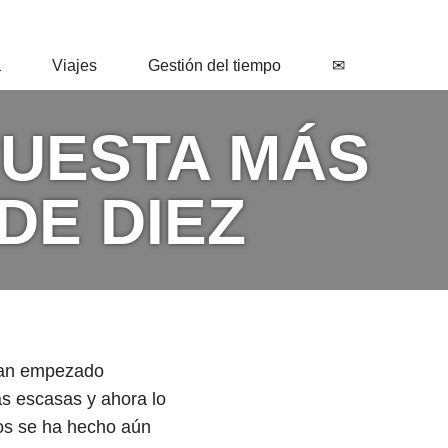
a
Viajes
Gestión del tiempo
✉
CUESTA MÁS
DE DIEZ
ían empezado
ás escasas y ahora lo
ños se ha hecho aún