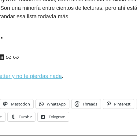
 Son una minoría entre cientos de lecturas, pero ahí es
andar esa lista todavía más.
…
y
ads
uTube
LinkedIn
Enlace
Enlace
etter y no te pierdas nada
.
Mastodon
WhatsApp
Threads
Pinterest
t
Tumblr
Telegram