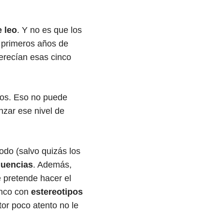
 leo
. Y no es que los
 primeros años de
erecían esas cinco
nos. Eso no puede
anzar ese nivel de
do (salvo quizás los
fluencias
. Además,
 pretende hacer el
anco con
estereotipos
tor poco atento no le