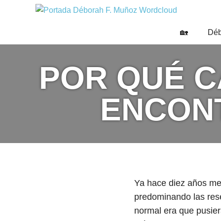
Saltar
DÉBO
al
Escritora
🌟
contenido
F.
🏡
Déb
Libros,
MUÑO
cultura,
viajes
POR QUÉ C
y
más
ENCONT
Ya hace diez años me
predominando las rese
normal era que pusier