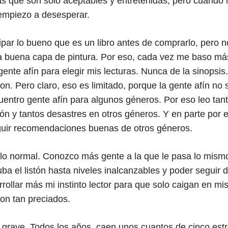
las que son solo aceptables y entretenidas, pero cuando 
empiezo a desesperar.
ipar lo bueno que es un libro antes de comprarlo, pero n
a buena capa de pintura. Por eso, cada vez me baso má
nte afín para elegir mis lecturas. Nunca de la sinopsis
n. Pero claro, eso es limitado, porque la gente afín no 
cuentro gente afín para algunos géneros. Por eso leo tan
ción y tantos desastres en otros géneros. Y en parte por
guir recomendaciones buenas de otros géneros.
o normal. Conozco más gente a la que le pasa lo mismo
a el listón hasta niveles inalcanzables y poder seguir d
rollar más mi instinto lector para que solo caigan en mi
on tan preciados.
n grave. Todos los años, caen unos cuantos de cinco estr