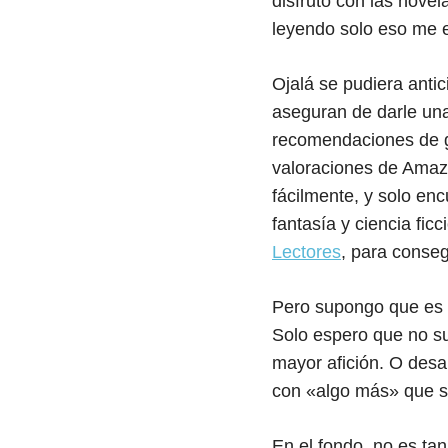
disfruto con las nove
leyendo solo eso me 
Ojalá se pudiera antic
aseguran de darle un
recomendaciones de ge
valoraciones de Amazo
fácilmente, y solo en
fantasía y ciencia fic
Lectores
, para conse
Pero supongo que es l
Solo espero que no sub
mayor afición. O desar
con «algo más» que s
En el fondo, no es ta