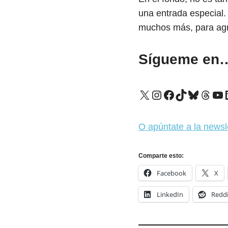
una entrada especial.
muchos más, para agr
Sígueme en
X
Instagram
Facebook
TikTok
Bluesk
Thre
Yo
O apúntate a la newsl
Comparte esto:
Facebook
X
LinkedIn
Reddi