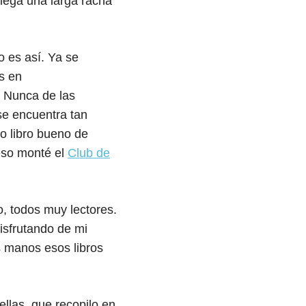
llega una larga racha
o es así. Ya se
s en
. Nunca de las
se encuentra tan
to libro bueno de
 eso monté el
Club de
, todos muy lectores.
isfrutando de mi
s manos esos libros
ellas, que recopilo en