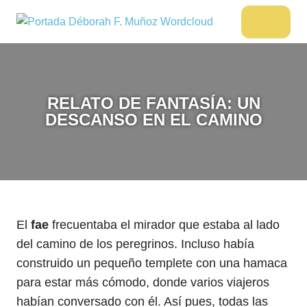
Saltar
al
DÉBORAH
Menu
Escritora
contenido
🌟
F.
Libros,
MUÑOZ
cultura,
viajes
RELATO DE FANTASÍA: UN
y
DESCANSO EN EL CAMINO
más
El
fae
frecuentaba el mirador que estaba al lado
del camino de los peregrinos. Incluso había
construido un pequeño templete con una hamaca
para estar más cómodo, donde varios viajeros
habían conversado con él. Así pues, todas las