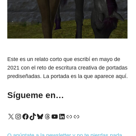
Este es un relato corto que escribí en mayo de
2021 con el reto de escritura creativa de portadas
prediseñadas. La portada es la que aparece aquí.
Sígueme en…
X
Instagram
Facebook
TikTok
Bluesky
Threads
YouTube
LinkedIn
Enlace
Enlace
O apúntate a la newsletter y no te pierdas nada
.