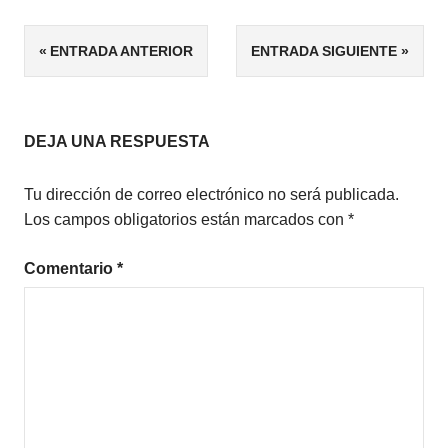
ETIQUETAS
Navegación
ENTRADA ANTERIOR
ENTRADA SIGUIENTE
ROMANCE
HISTÓRICO
de
ROMÁNTICA
entradas
DEJA UNA RESPUESTA
Tu dirección de correo electrónico no será publicada.
Los campos obligatorios están marcados con
*
Comentario
*