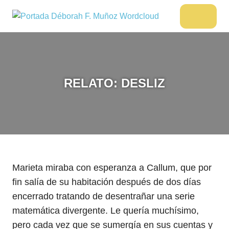
Saltar
al
DÉBORAH
Menu
Escritora
contenido
🌟
F.
Libros,
MUÑOZ
cultura,
viajes
RELATO: DESLIZ
y
más
Marieta miraba con esperanza a Callum, que por
fin salía de su habitación después de dos días
encerrado tratando de desentrañar una serie
matemática divergente. Le quería muchísimo,
pero cada vez que se sumergía en sus cuentas y