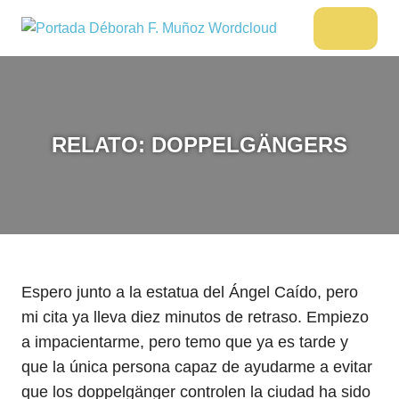
Saltar
al
DÉBORAH
Menu
Escritora
contenido
🌟
F.
Libros,
MUÑOZ
cultura,
viajes
RELATO: DOPPELGÄNGERS
y
más
Espero junto a la estatua del Ángel Caído, pero
mi cita ya lleva diez minutos de retraso. Empiezo
a impacientarme, pero temo que ya es tarde y
que la única persona capaz de ayudarme a evitar
que los doppelgänger controlen la ciudad ha sido