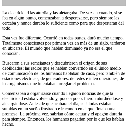
La electricidad las aturdía y las aletargaba. De vez en cuando, si se
iba en algún punto, comenzaban a desperezarse, pero siempre las
relatos cortos
,
relatos
cercaba y nunca duraba lo suficiente como para que despertaran del
todo.
Esta vez fue diferente. Ocurrió en todas partes, duró mucho tiempo.
Totalmente conscientes por primera vez en más de un siglo, tardaron
en ubicarse. El mundo que habían dominado ya no era el que
conocían.
Buscaron a sus semejantes y descubrieron el origen de sus
de fantasía
No hay
debilidades; las radios que se habían convertido en el único medio
comentarios
de comunicación de los humanos hablaban de caos, pero también de
estaciones eléctricas, de generadores, de redes e interconexiones, de
los organismos que intentaban arreglar el problema.
Comenzaban a organizarse cuando llegaron noticias de que la
electricidad estaba volviendo y, poco a poco, fueron aturdiéndose y
aletargándose. Antes de que acabara el día, casi todas estaban
sumidas en un sueño frustrado e iracundo en el que flotaba una
promesa. La próxima vez, sabrían cómo actuar y el apagón duraría
para siempre. Entonces, los humanos pagarían por lo que les habían
hecho.