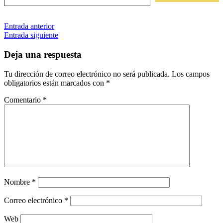
Navegación
Etiquetas
Entrada anterior
fantasía
microrrelatos
Entrada siguiente
de
entradas
Deja una respuesta
Tu dirección de correo electrónico no será publicada.
Los campos
obligatorios están marcados con
*
Comentario
*
Nombre
*
Correo electrónico
*
Web