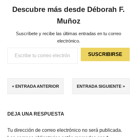
Descubre más desde Déborah F.
Muñoz
Suscríbete y recibe las últimas entradas en tu correo
electrónico.
Escribe tu correo electrónico…
SUSCRIBIRSE
ETIQUETAS
Navegación
ENTRADA ANTERIOR
ENTRADA SIGUIENTE
FANTASÍA
de
RELATOS
DEL
entradas
ANTIPLANO
DEJA UNA RESPUESTA
Tu dirección de correo electrónico no será publicada.