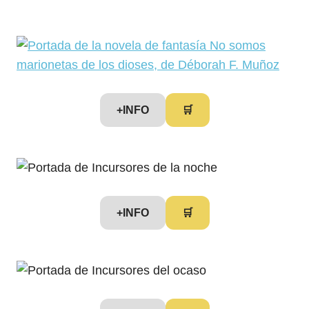
+INFO
🛒
+INFO
🛒