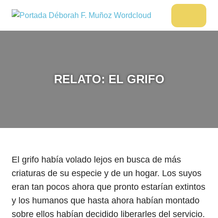
Saltar
al
DÉBORAH
Menu
Escritora
contenido
🌟
F.
Libros,
MUÑOZ
cultura,
viajes
RELATO: EL GRIFO
y
más
El grifo había volado lejos en busca de más
criaturas de su especie y de un hogar. Los suyos
eran tan pocos ahora que pronto estarían extintos
y los humanos que hasta ahora habían montado
sobre ellos habían decidido liberarles del servicio.