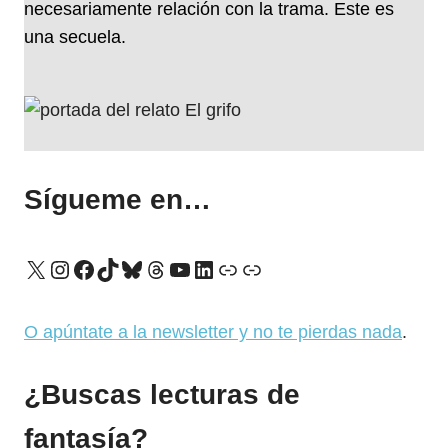
necesariamente relación con la trama. Este es
una secuela.
Sígueme en…
X
Instagram
Facebook
TikTok
Bluesky
Threads
YouTube
LinkedIn
Enlace
Enlace
O apúntate a la newsletter y no te pierdas nada
.
¿Buscas lecturas de
fantasía?