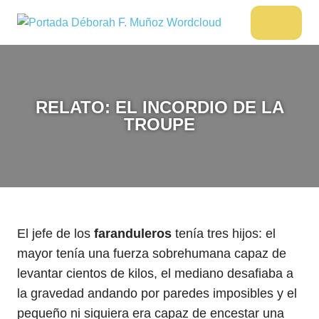
Saltar
al
DÉBORAH
Menu
Escritora
contenido
🌟
F.
Libros,
MUÑOZ
cultura,
viajes
RELATO: EL INCORDIO DE LA
y
TROUPE
más
El jefe de los
faranduleros
tenía tres hijos: el
mayor tenía una fuerza sobrehumana capaz de
levantar cientos de kilos, el mediano desafiaba a
la gravedad andando por paredes imposibles y el
pequeño ni siquiera era capaz de encestar una