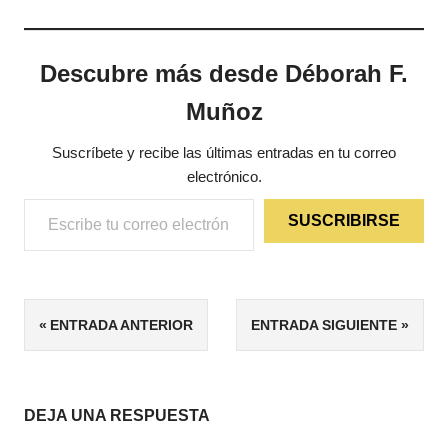
Descubre más desde Déborah F.
Muñoz
Suscríbete y recibe las últimas entradas en tu correo
electrónico.
Escribe tu correo electrónico…
SUSCRIBIRSE
ETIQUETAS
Navegación
ENTRADA ANTERIOR
ENTRADA SIGUIENTE
FANTASÍA
de
MICRORRELATOS
entradas
DEJA UNA RESPUESTA