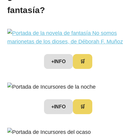
fantasía?
+INFO
🛒
+INFO
🛒