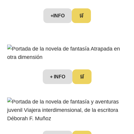
+INFO
🛒
+ INFO
🛒