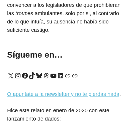
convencer a los legisladores de que prohibieran
las
troupes
ambulantes, solo por si, al contrario
de lo que intuía, su ausencia no había sido
suficiente castigo.
Sígueme en…
X
Instagram
Facebook
TikTok
Bluesky
Threads
YouTube
LinkedIn
Enlace
Enlace
O apúntate a la newsletter y no te pierdas nada
.
Hice este relato en enero de 2020 con este
lanzamiento de dados: