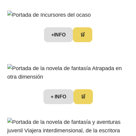
+INFO
🛒
+ INFO
🛒