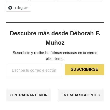
Telegram
Descubre más desde Déborah F.
Muñoz
Suscríbete y recibe las últimas entradas en tu correo
electrónico.
Escribe tu correo electrónico…
SUSCRIBIRSE
ETIQUETAS
Navegación
ENTRADA ANTERIOR
ENTRADA SIGUIENTE
FANTASÍA
de
RELATOS
DEL