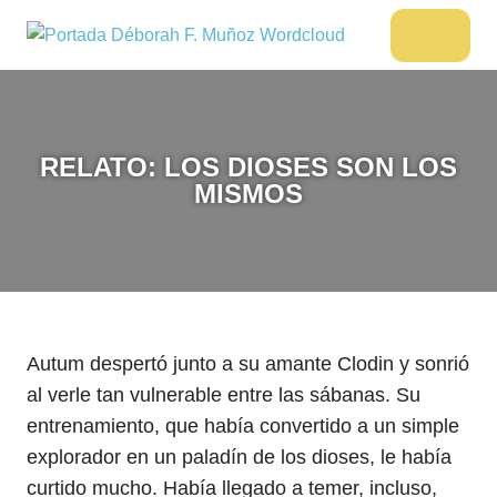
Saltar
al
DÉBORAH
Menu
Escritora
contenido
🌟
F.
Libros,
MUÑOZ
cultura,
viajes
RELATO: LOS DIOSES SON LOS
y
MISMOS
más
Autum despertó junto a su amante Clodin y sonrió
al verle tan vulnerable entre las sábanas. Su
entrenamiento, que había convertido a un simple
explorador en un paladín de los dioses, le había
curtido mucho. Había llegado a temer, incluso,