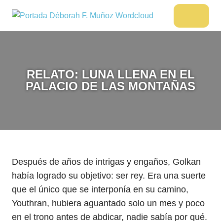
Saltar
al
DÉBORAH
Menu
Escritora
contenido
🌟
F.
Libros,
MUÑOZ
cultura,
viajes
RELATO: LUNA LLENA EN EL
y
PALACIO DE LAS MONTAÑAS
más
Después de años de intrigas y engaños, Golkan
había logrado su objetivo: ser rey. Era una suerte
que el único que se interponía en su camino,
Youthran, hubiera aguantado solo un mes y poco
en el trono antes de abdicar, nadie sabía por qué.