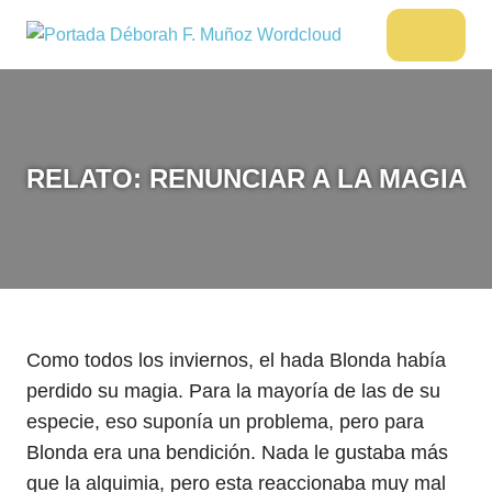
Saltar
al
DÉBORAH
Menu
Escritora
contenido
🌟
F.
Libros,
MUÑOZ
cultura,
viajes
RELATO: RENUNCIAR A LA MAGIA
y
más
Como todos los inviernos, el hada Blonda había
perdido su magia. Para la mayoría de las de su
especie, eso suponía un problema, pero para
Blonda era una bendición. Nada le gustaba más
que la alquimia, pero esta reaccionaba muy mal