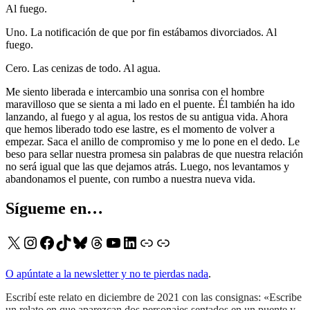
Al fuego.
Uno. La notificación de que por fin estábamos divorciados. Al
fuego.
Cero. Las cenizas de todo. Al agua.
Me siento liberada e intercambio una sonrisa con el hombre
maravilloso que se sienta a mi lado en el puente. Él también ha ido
lanzando, al fuego y al agua, los restos de su antigua vida. Ahora
que hemos liberado todo ese lastre, es el momento de volver a
empezar. Saca el anillo de compromiso y me lo pone en el dedo. Le
beso para sellar nuestra promesa sin palabras de que nuestra relación
no será igual que las que dejamos atrás. Luego, nos levantamos y
abandonamos el puente, con rumbo a nuestra nueva vida.
Sígueme en…
X
Instagram
Facebook
TikTok
Bluesky
Threads
YouTube
LinkedIn
Enlace
Enlace
O apúntate a la newsletter y no te pierdas nada
.
Escribí este relato en diciembre de 2021 con las consignas: «Escribe
un relato en que aparezcan dos personajes sentados en un puente y