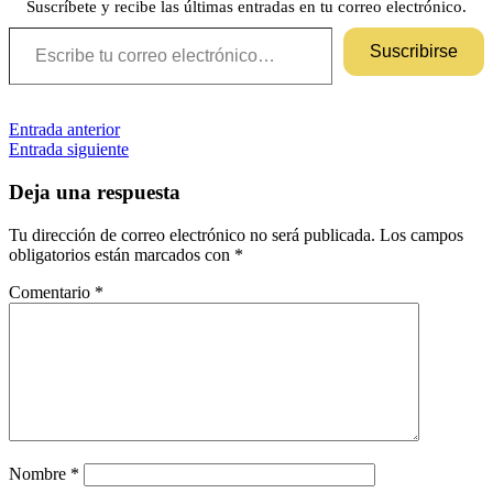
Suscríbete y recibe las últimas entradas en tu correo electrónico.
Escribe tu correo electrónico…
Suscribirse
Navegación
Etiquetas
Entrada anterior
microrrelatos
romance
contemporáneo
Entrada siguiente
romántica
de
entradas
Deja una respuesta
Tu dirección de correo electrónico no será publicada.
Los campos
obligatorios están marcados con
*
Comentario
*
Nombre
*