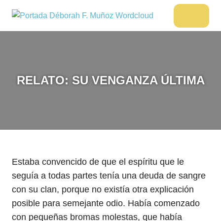
Saltar
al
DÉBORAH
Menu
Escritora
contenido
🌟
F.
Libros,
MUÑOZ
cultura,
viajes
RELATO: SU VENGANZA ÚLTIMA
y
más
Estaba convencido de que el espíritu que le
seguía a todas partes tenía una deuda de sangre
con su clan, porque no existía otra explicación
posible para semejante odio. Había comenzado
con pequeñas bromas molestas, que había