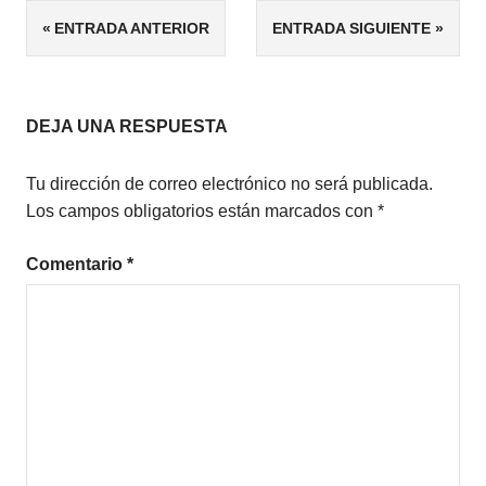
Navegación
ENTRADA ANTERIOR
ENTRADA SIGUIENTE
FANTASÍA
de
FANTASMAS
MICRORRELATOS
entradas
DEJA UNA RESPUESTA
Tu dirección de correo electrónico no será publicada.
Los campos obligatorios están marcados con
*
Comentario
*