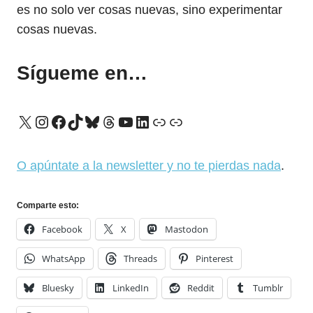
es no solo ver cosas nuevas, sino experimentar
cosas nuevas.
Sígueme en…
X
Instagram
Facebook
TikTok
Bluesky
Threads
YouTube
LinkedIn
Enlace
Enlace
O apúntate a la newsletter y no te pierdas nada
.
Comparte esto:
Facebook
X
Mastodon
WhatsApp
Threads
Pinterest
Bluesky
LinkedIn
Reddit
Tumblr