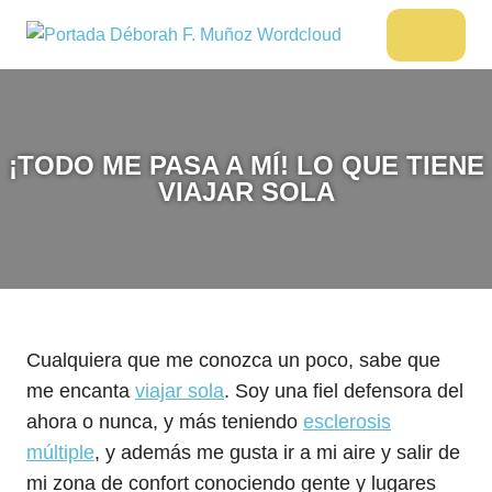
Saltar
al
DÉBORAH
Menu
Escritora
contenido
🌟
F.
Libros,
MUÑOZ
cultura,
viajes
¡TODO ME PASA A MÍ! LO QUE TIENE
y
VIAJAR SOLA
más
Cualquiera que me conozca un poco, sabe que
me encanta
viajar sola
. Soy una fiel defensora del
ahora o nunca, y más teniendo
esclerosis
múltiple
, y además me gusta ir a mi aire y salir de
mi zona de confort conociendo gente y lugares