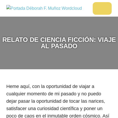
Saltar
al
DÉBORAH
Menu
Escritora
contenido
🌟
F.
Libros,
MUÑOZ
cultura,
viajes
RELATO DE CIENCIA FICCIÓN: VIAJE
y
AL PASADO
más
Heme aquí, con la oportunidad de viajar a
cualquier momento de mi pasado y no puedo
dejar pasar la oportunidad de tocar las narices,
satisfacer una curiosidad científica y poner un
poco de caos en el inmutable orden cósmico. Así