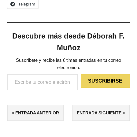
Telegram
Descubre más desde Déborah F.
Muñoz
Suscríbete y recibe las últimas entradas en tu correo
electrónico.
Escribe tu correo electrónico…
SUSCRIBIRSE
ETIQUETAS
Navegación
ENTRADA ANTERIOR
ENTRADA SIGUIENTE
CIENCIA
FICCIÓN
de