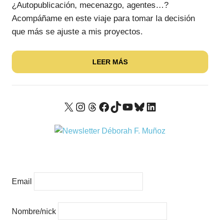
¿Autopublicación, mecenazgo, agentes…?
Acompáñame en este viaje para tomar la decisión
que más se ajuste a mis proyectos.
LEER MÁS
X
Instagram
Threads
Facebook
TikTok
YouTube
Bluesky
LinkedIn
Email
Nombre/nick