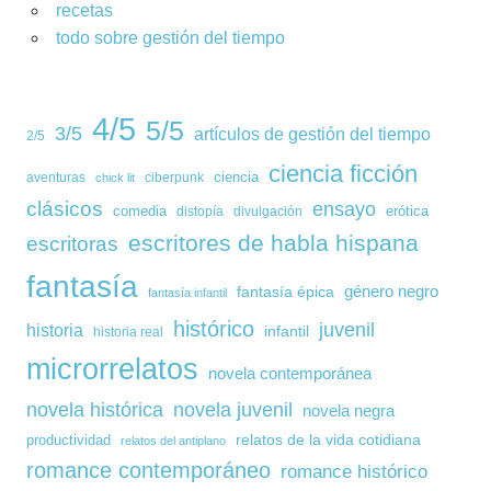
recetas
todo sobre gestión del tiempo
4/5
5/5
3/5
artículos de gestión del tiempo
2/5
ciencia ficción
ciencia
aventuras
ciberpunk
chick lit
clásicos
ensayo
comedia
erótica
distopía
divulgación
escritores de habla hispana
escritoras
fantasía
género negro
fantasía épica
fantasía infantil
histórico
juvenil
historia
infantil
historia real
microrrelatos
novela contemporánea
novela histórica
novela juvenil
novela negra
relatos de la vida cotidiana
productividad
relatos del antiplano
romance contemporáneo
romance histórico