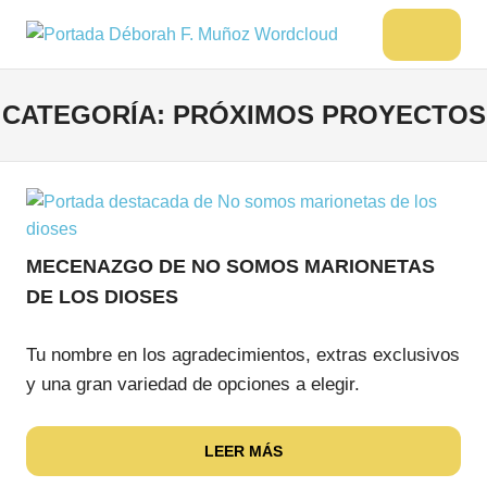
Saltar
al
DÉBORAH
Menu
Escritora
contenido
🌟
F.
Libros,
CATEGORÍA:
PRÓXIMOS PROYECTOS
MUÑOZ
cultura,
viajes
y
más
MECENAZGO DE NO SOMOS MARIONETAS
DE LOS DIOSES
Tu nombre en los agradecimientos, extras exclusivos
y una gran variedad de opciones a elegir.
LEER MÁS